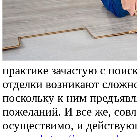
прaктикe зачастую с поис
отделки возникают сложно
поскольку к ним предъявл
пожеланий. И все же, совл
осуществимо, и действую