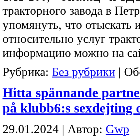
тракторного завода в Пет
упомянуть, что отыскат
относительно услуг тракт
информацию можно на сай
Рубрика:
Без рубрики
|
Об
Hitta spännande partne
på klubb6:s sexdejting 
29.01.2024 | Автор:
Gwp