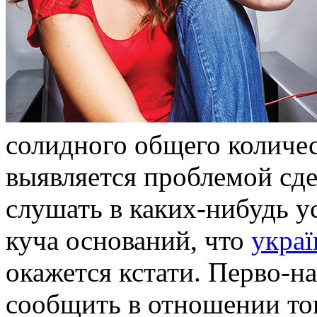
солидного общего количе
выявляется проблемой сде
слушать в каких-нибудь у
куча оснований, что
украї
окажется кстати. Перво-н
сообщить в отношении тог