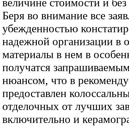
величине стоимости и без
Беря во внимание все зая
убежденностью констатиро
надежной организации в 
материалы в нем в особен
получатся запрашиваемыми
нюансом, что в рекоменду
предоставлен колоссальны
отделочных от лучших зав
включительно и керамогр