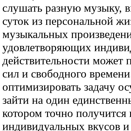
слушать разную музыку, 
суток из персональной жи
музыкальных произведени
удовлетворяющих индиви
действительности может 
сил и свободного времени
оптимизировать задачу о
зайти на один единственн
котором точно получится 
индивидуальных вкусов и