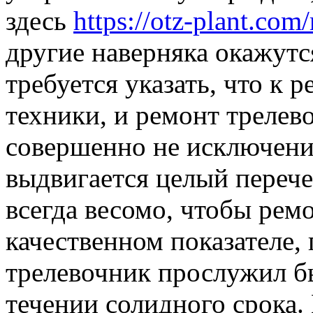
здесь
https://otz-plant.com
другие наверняка окажут
требуется указать, что к 
техники, и ремонт трелев
совершенно не исключени
выдвигается целый перече
всегда весомо, чтобы рем
качественном показателе,
трелевочник прослужил б
течении солидного срока.