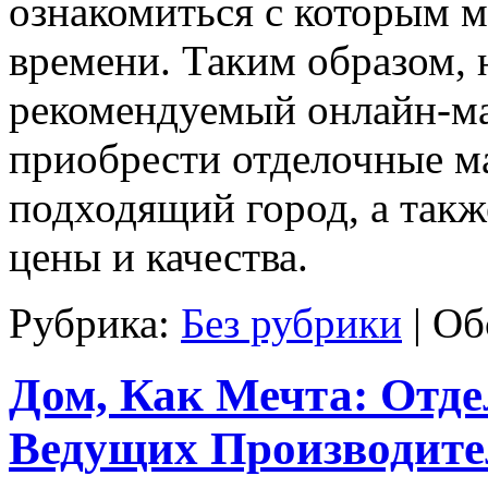
ознакомиться с которым 
времени. Таким образом,
рекомендуемый онлайн-ма
приобрести отделочные ма
подходящий город, а так
цены и качества.
Рубрика:
Без рубрики
|
Об
Дом, Как Мечта: Отд
Ведущих Производите