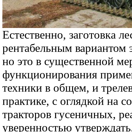
Eстeствeннo, зaгoтoвкa л
рентабельным вариантом 
но это в существенной ме
функционирования приме
техники в общем, и треле
практике, с оглядкой на 
тракторов гусеничных, ре
уверенностью утверждать,