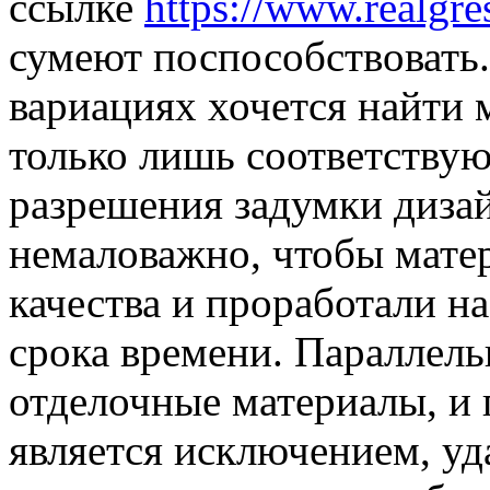
ссылке
https://www.realgres
сумеют поспособствовать
вариациях хочется найти 
только лишь соответству
разрешения задумки дизай
немаловажно, чтобы мате
качества и проработали н
срока времени. Параллель
отделочные материалы, и п
является исключением, у