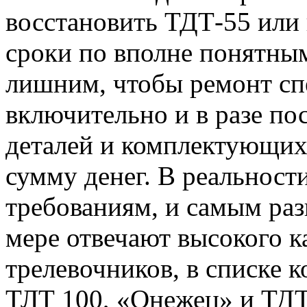
восстановить ТДТ-55 или
сроки по вполне понятным
лишним, чтобы ремонт сп
включительно и в разе по
деталей и комплектующих
сумму денег. В реальност
требованиям, и самым ра
мере отвечают высокого к
трелевочников, в списке
ТЛТ 100, «Онежец» и ТДТ 