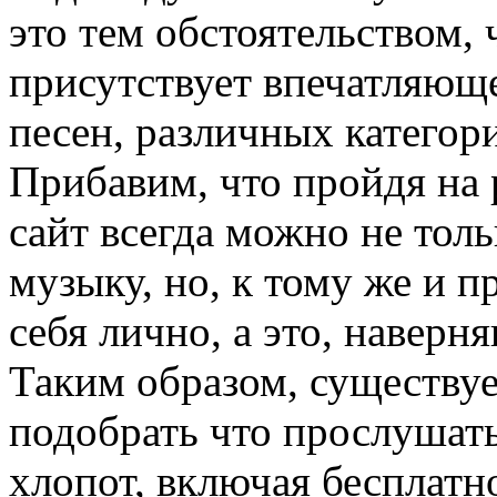
это тем обстоятельством, 
присутствует впечатляющ
песен, различных категори
Прибавим, что пройдя на
сайт всегда можно не тол
музыку, но, к тому же и п
себя лично, а это, наверн
Таким образом, существуе
подобрать что прослушать
хлопот, включая бесплатн