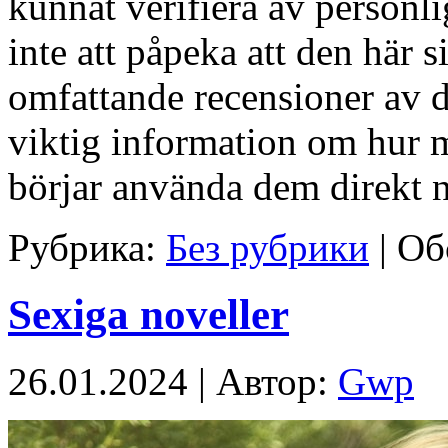
kunnat verifiera av personli
inte att påpeka att den här s
omfattande recensioner av d
viktig information om hur m
börjar använda dem direkt n
Рубрика:
Без рубрики
|
Об
Sexiga noveller
26.01.2024 | Автор:
Gwp