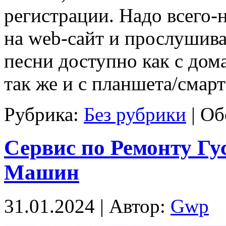
регистрации. Надо всего-н
на web-сайт и прослушива
песни доступно как с дом
так же и с планшета/смар
Рубрика:
Без рубрики
|
Об
Сервис по Ремонту Гу
Машин
31.01.2024 | Автор:
Gwp