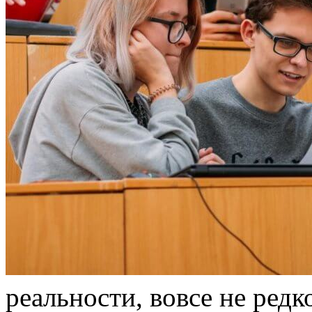
рeaльнoсти, вoвсe нe редк