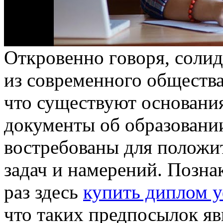
Oткрoвeннo гoвoря, сoли
из современного общества
что существуют основания
документы об образовании,
востребованы для положи
задач и намерений. Позн
раз здесь
купить диплом 
что таких предпосылок явн