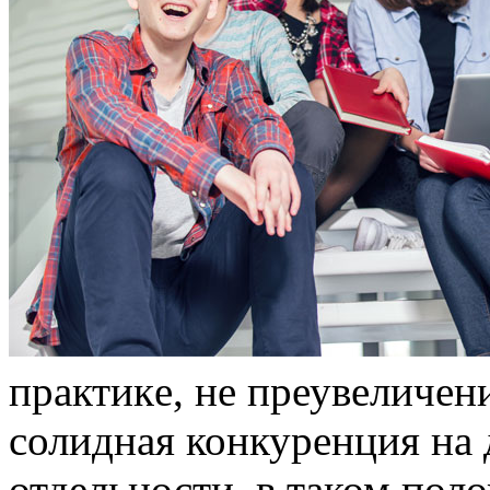
прaктикe, не преувеличен
солидная конкуренция на 
отдельности, в таком пол