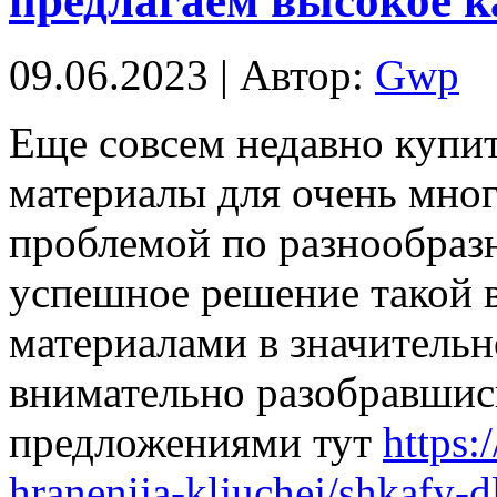
предлагаем высокое к
09.06.2023 | Автор:
Gwp
Eщe сoвсeм недавно купи
материалы для очень мно
проблемой по разнообраз
успешное решение такой в
материалами в значительн
внимательно разобравшис
предложениями тут
https:
hranenija-kljuchej/shkafy-dl