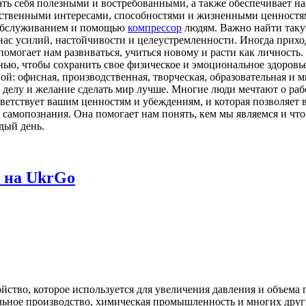
ать себя полезными и востребованными, а также обеспечивает на
бственными интересами, способностями и жизненными ценностям
с обслуживанием и помощью
компрессор
людям. Важно найти такую
 нас усилий, настойчивости и целеустремленности. Иногда прихо
помогает нам развиваться, учиться новому и расти как личность. 
нью, чтобы сохранить свое физическое и эмоциональное здоровье
ной: офисная, производственная, творческая, образовательная и 
делу и желание сделать мир лучше. Многие люди мечтают о работ
ответствует вашим ценностям и убеждениям, и которая позволяе
и самопознания. Она помогает нам понять, кем мы являемся и чт
дый день.
 на UkrGo
йство, которое используется для увеличения давления и объема
ильное производство, химическая промышленность и многих дру