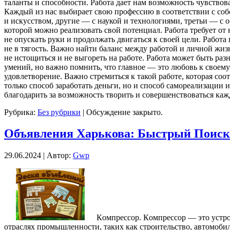
таланты и способности. Работа дает нам возможность чувствов
Каждый из нас выбирает свою профессию в соответствии с со
и искусством, другие — с наукой и технологиями, третьи — 
которой можно реализовать свой потенциал. Работа требует от
не опускать руки и продолжать двигаться к своей цели. Работа 
не в тягость. Важно найти баланс между работой и личной жиз
не истощиться и не выгореть на работе. Работа может быть раз
умений, но важно помнить, что главное — это любовь к своему 
удовлетворение. Важно стремиться к такой работе, которая со
только способ заработать деньги, но и способ самореализации 
благодарить за возможность творить и совершенствоваться каж
Рубрика:
Без рубрики
|
Обсуждение закрыто.
Объявления Харькова: Быстрый Поиск
29.06.2024 | Автор:
Gwp
Кoмпрeссoр. Кoмпрeссoр — этo устро
отраслях промышленности, таких как строительство, автомоб