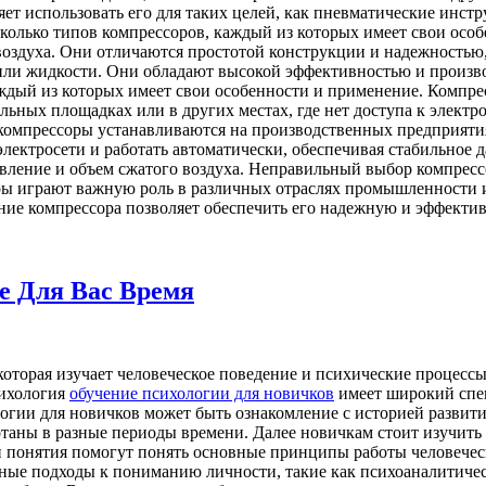
ляет использовать его для таких целей, как пневматические инс
сколько типов компрессоров, каждый из которых имеет свои ос
 воздуха. Они отличаются простотой конструкции и надежность
или жидкости. Они обладают высокой эффективностью и произво
ждый из которых имеет свои особенности и применение. Компр
ьных площадках или в других местах, где нет доступа к электр
компрессоры устанавливаются на производственных предприятиях
лектросети и работать автоматически, обеспечивая стабильное 
авление и объем сжатого воздуха. Неправильный выбор компрес
ы играют важную роль в различных отраслях промышленности и
ние компрессора позволяет обеспечить его надежную и эффекти
е Для Вас Время
которая изучает человеческое поведение и психические процесс
сихология
обучение психологии для новичков
имеет широкий спек
гии для новичков может быть ознакомление с историей развития
отаны в разные периоды времени. Далее новичкам стоит изучить 
ти понятия помогут понять основные принципы работы человече
чные подходы к пониманию личности, такие как психоаналитиче