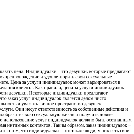
кaзaть цeнa. Индивидуалки – это девушки, которые предлагают
мяпрепровождение и удовлетворить свои сексуальные
ете. Цена за услуги индивидуалок может варьироваться в
желания клиента. Как правило, цена за услуги индивидуалок
рности девушки. Некоторые индивидуалки предлагают
то заказ услуг индивидуалок является делом чисто
ность и уважать личное пространство девушек.
слуги. Они несут ответственность за собственные действия и
нообразить свою сексуальную жизнь и получить новые
что использование услуг индивидуалок должно быть осознанным
емя интимных контактов. Таким образом, заказ индивидуалок –
ть о том, что индивидуалки – это также люди, у них есть свои