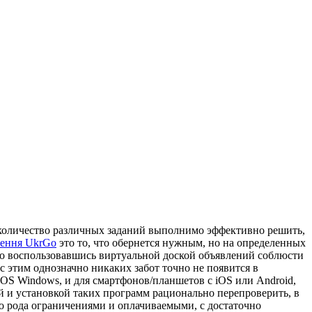
 количество различных заданий выполнимо эффективно решить,
ення UkrGo
это то, что обернется нужным, но на определенных
но воспользовавшись виртуальной доской объявлений соблюсти
с этим однозначно никаких забот точно не появится в
 OS Windows, и для смартфонов/планшетов с iOS или Android,
ой и установкой таких программ рационально перепроверить, в
о рода ограничениями и оплачиваемыми, с достаточно