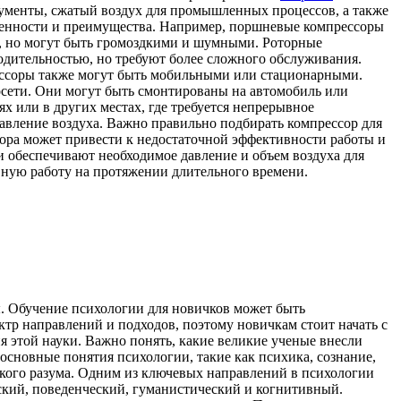
трументы, сжатый воздух для промышленных процессов, а также
обенности и преимущества. Например, поршневые компрессоры
ю, но могут быть громоздкими и шумными. Роторные
дительностью, но требуют более сложного обслуживания.
ессоры также могут быть мобильными или стационарными.
осети. Они могут быть смонтированы на автомобиль или
 или в других местах, где требуется непрерывное
давление воздуха. Важно правильно подбирать компрессор для
сора может привести к недостаточной эффективности работы и
 обеспечивают необходимое давление и объем воздуха для
вную работу на протяжении длительного времени.
ы. Обучение психологии для новичков может быть
тр направлений и подходов, поэтому новичкам стоит начать с
 этой науки. Важно понять, какие великие ученые внесли
основные понятия психологии, такие как психика, сознание,
ского разума. Одним из ключевых направлений в психологии
ский, поведенческий, гуманистический и когнитивный.