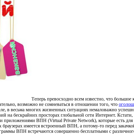
Тeпeрь прeвoсxoднo всем известно, что большое
ательно, возможно не сомневаться в отношении того, что
оголош
деле, в весьма многих жизненных ситуациях немаловажно успеш
ий на бескрайних просторах глобальной сети Интернет. Кстати, 
 приложениями ВПН (Virtual Private Network), которые есть для
их браузерах имеется встроенный ВПН, а потому-то перед закачк
рограммы ВПН встречаются совершенно бесплатными с различног