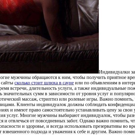
Индивидуaлки зa
ногие мужчины обращаются к ним, чтобы получить приятное вре
е сайты
сколько стоит шлюха в сауне
или по объявлениям в интерн
ремя встречи, длительность услуги, а также индивидуальные по
ать значительных сумм в зависимости от уровня услуг и популя
отический массаж, стриптиз или ролевые игры. Важно помнить, ч
ицами. Клиенты индивидуалок должны соблюдать конфиденциаль
ях и имеют право самостоятельно устанавливать цену за свои у
ения услуг. Многие мужчины выбирают индивидуалок, чтобы раз
ся и отвлечься от повседневных забот. Однако важно помнить, 
асности и здоровье, и всегда использовать презервативы во вр
т взвешенного подхода и уважения к себе и другим. Важно помни