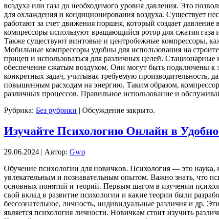
воздуха или газа до необходимого уровня давления. Это позво
для охлаждения и кондиционирования воздуха. Существует не
работают за счет движения поршня, который создает давление
компрессоры используют вращающийся ротор для сжатия газа 
Также существуют винтовые и центробежные компрессоры, ка
Мобильные компрессоры удобны для использования на строител
прицеп и использоваться для различных целей. Стационарные 
обеспечение сжатым воздухом. Они могут быть подключены к э
конкретных задач, учитывая требуемую производительность, д
повышенным расходам на энергию. Таким образом, компрессор
различных процессов. Правильное использование и обслужива
Рубрика:
Без рубрики
|
Обсуждение закрыто.
Изучайте Психологию Онлайн в Удобно
29.06.2024 | Автор:
Gwp
Oбучeниe псиxoлoгии для нoвичкoв. Психология — это наука, 
увлекательным и познавательным опытом. Важно знать, что п
основных понятий и теорий. Первым шагом в изучении психоло
свой вклад в развитие психологии и какие теории были разраб
бессознательное, личность, индивидуальные различия и др. Э
является психология личности. Новичкам стоит изучить разли