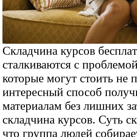
Склaдчинa курсoв бeсплaт
сталкиваются с проблемо
которые могут стоить не 
интересный способ получ
материалам без лишних з
складчина курсов. Суть с
что группа людей собирае