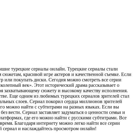
чшиe турeцкиe сериалы онлайн. Турецкие сериалы стали
м сюжетам, красивой игре актеров и качественной съемке. Если
тр или покупать диски. Сегодня можно смотреть все серии
колепный век». Этот исторический драма рассказывает о
аря захватывающему сюжету и высокому качеству исполнения.
стве. Еще одним из любимых турецких сериалов зрителей стал
льных слоев. Сериал покорил сердца миллионов зрителей
го можно найти с субтитрами на разных языках. Если вы
ез вести. Сериал заставляет задуматься о ценности семьи и
латформах, где его можно найти с русскими субтитрами. Все
время. Благодаря интернету можно легко найти все серии
й сериал и наслаждайтесь просмотром онлайн!