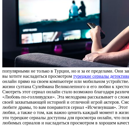
популярными не только в Турции, но и за ее пределами. Они з
вы хотите насладиться просмотром
турецкие сериалы детектив
онлайн прямо на своем компьютере или мобильном устройстве.
жизни султана Сулеймана Великолепного и его любви к хресто
Смотреть этот сериал онлайн стало возможно благодаря разли
«Любовь по-голливудски». Эта мелодрама рассказывает о сло
своей захватывающей историей и отличной игрой актеров. Смо
любите драмы, то вам понравится сериал «Исчезнувшая». Этот т
любви, а также о том, как важно ценить каждый момент в жизн
эти турецкие сериалы доступны для просмотра онлайн, что поз
любимых сериалов и насладиться просмотром в хорошем качест