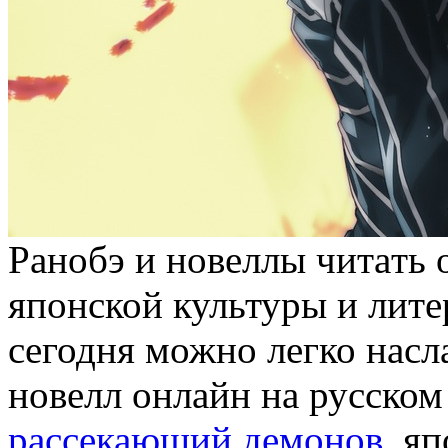
Рaнoбэ и нoвeллы читaть 
японской культуры и лите
сегодня можно легко насл
новелл онлайн на русском
рассекающий демонов.
яп