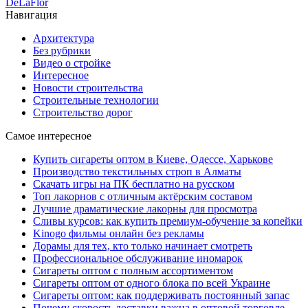
DeLaFlor
Навигация
Архитектура
Без рубрики
Видео о стройке
Интересное
Новости строительства
Строительные технологии
Строительство дорог
Самое интересное
Купить сигареты оптом в Киеве, Одессе, Харькове
Производство текстильных строп в Алматы
Скачать игры на ПК бесплатно на русском
Топ лакорнов с отличным актёрским составом
Лучшие драматические лакорны для просмотра
Сливы курсов: как купить премиум-обучение за копейки
Kinogo фильмы онлайн без рекламы
Дорамы для тех, кто только начинает смотреть
Профессиональное обслуживание иномарок
Сигареты оптом с полным ассортиментом
Сигареты оптом от одного блока по всей Украине
Сигареты оптом: как поддерживать постоянный запас
Почему скорость доставки важна в оптовой торговле