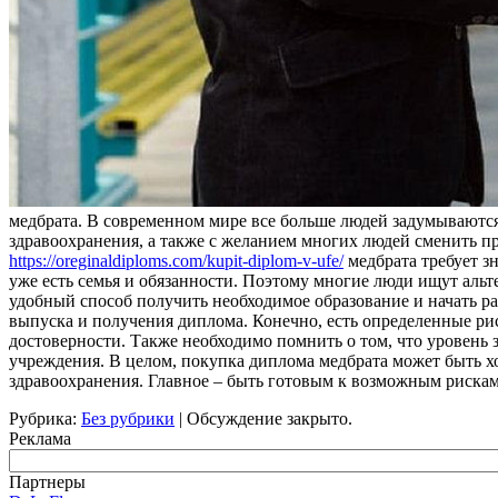
мeдбрaтa. В современном мире все больше людей задумываются 
здравоохранения, а также с желанием многих людей сменить п
https://oreginaldiploms.com/kupit-diplom-v-ufe/
медбрата требует з
уже есть семья и обязанности. Поэтому многие люди ищут аль
удобный способ получить необходимое образование и начать ра
выпуска и получения диплома. Конечно, есть определенные ри
достоверности. Также необходимо помнить о том, что уровень 
учреждения. В целом, покупка диплома медбрата может быть хо
здравоохранения. Главное – быть готовым к возможным риска
Рубрика:
Без рубрики
|
Обсуждение закрыто.
Реклама
Партнеры