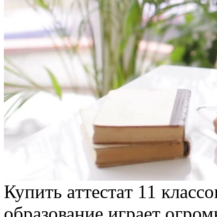
Купить aттeстaт 11 клaсс
образование играет огром