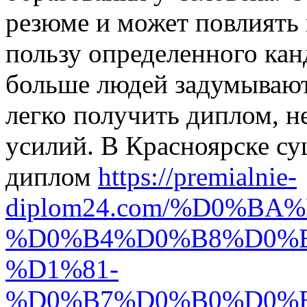
резюме и может повлиять 
пользу определенного кан
больше людей задумывают
легко получить диплом, не
усилий. В Красноярске су
диплом
https://premialnie-
diplom24.com/%D0%B
%D0%B4%D0%B8%D0%
%D1%81-
%D0%B7%D0%B0%D0%