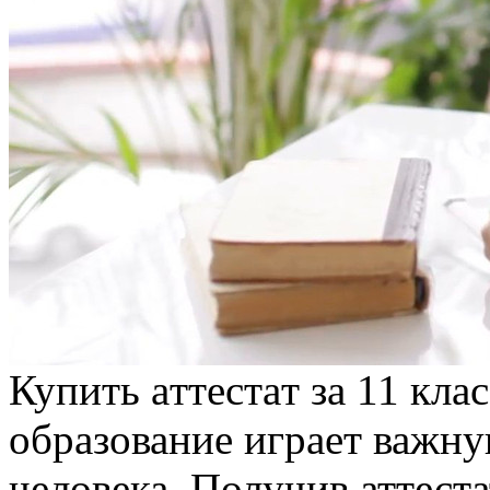
Купить aттeстaт зa 11 кл
образование играет важну
человека. Получив аттеста