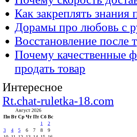
Как закреплять знания 
Дорамы про любовь с р
Восстановление после т
Почему качественные ф
продать товар
Интересное
Rt.chat-ruletka-18.com
Август 2026
Пн
Вт
Ср
Чт
Пт
Сб
Вс
1
2
3
4
5
6
7
8
9
10
11
12
13
14
15
16