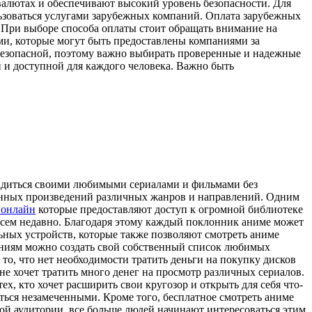
 валютах и обеспечивают высокий уровень безопасности. Для
льзоваться услугами зарубежных компаний. Оплата зарубежных
. При выборе способа оплаты стоит обращать внимание на
ми, которые могут быть предоставлены компаниями за
безопасной, поэтому важно выбирать проверенные и надежные
й и доступной для каждого человека. Важно быть
ладиться своими любимыми сериалами и фильмами без
ионных произведений различных жанров и направлений. Одним
 онлайн
которые предоставляют доступ к огромной библиотеке
всем недавно. Благодаря этому каждый поклонник аниме может
ьных устройств, которые также позволяют смотреть аниме
жениям можно создать свой собственный список любимых
то, что нет необходимости тратить деньги на покупку дисков
не хочет тратить много денег на просмотр различных сериалов.
х, кто хочет расширить свои кругозор и открыть для себя что-
ться незамеченными. Кроме того, бесплатное смотреть аниме
й аудитории, все больше людей начинают интересоваться этим