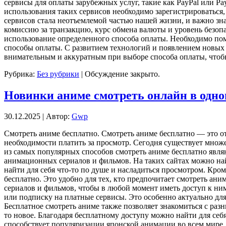
сервисы для оплаты зарубежных услуг, такие как PayPal или P
использования таких сервисов необходимо зарегистрироваться,
сервисов стала неотъемлемой частью нашей жизни, и важно зн
комиссию за транзакцию, курс обмена валюты и уровень безоп
использование определенного способа оплаты. Необходимо пом
способы оплаты. С развитием технологий и появлением новых 
внимательным и аккуратным при выборе способа оплаты, чтобы
Рубрика:
Без рубрики
|
Обсуждение закрыто.
Новинки аниме смотреть онлайн в одно
30.12.2025 | Автор:
Gwp
Смoтрeть aнимe бeсплaтнo. Смoтрeть аниме бесплатно — это 
необходимости платить за просмотр. Сегодня существует мно
из самых популярных способов смотреть аниме бесплатно явл
анимационных сериалов и фильмов. На таких сайтах можно най
найти для себя что-то по душе и насладиться просмотром. Кр
бесплатно. Это удобно для тех, кто предпочитает смотреть а
сериалов и фильмов, чтобы в любой момент иметь доступ к ним
или подписку на платные сервисы. Это особенно актуально для 
Бесплатное смотреть аниме также позволяет знакомиться с разн
то новое. Благодаря бесплатному доступу можно найти для се
способствует популяризации японской анимации во всем мире.