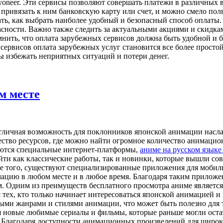
ayoneer. Эти сервисы позволяют совершать платежи в различных
 привязать к ним банковскую карту или счет, и можно смело по
ать, как выбрать наиболее удобный и безопасный способ оплаты
асности. Важно также следить за актуальными акциями и скидка
нить, что оплата зарубежных сервисов должна быть удобной и 
сервисов оплата зарубежных услуг становится все более просто
 избежать неприятных ситуаций и потери денег.
м месте
отличная возможность для поклонников японской анимации нас
жество ресурсов, где можно найти огромное количество анимац
яются специальные интернет-платформы,
аниме на русском языке
ти как классические работы, так и новинки, которые вышли со
оме того, существуют специализированные приложения для мобил
нимацию в любом месте и в любое время. Благодаря таким прило
. Одним из преимуществ бесплатного просмотра аниме является 
тех, кто только начинает интересоваться японской анимацией и 
ыми жанрами и стилями анимации, что может быть полезно для те
бя новые любимые сериалы и фильмы, которые раньше могли оста
 Благодаря доступности анимационных произведений для широко