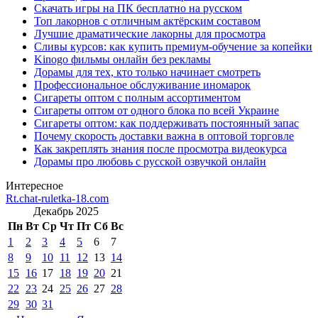
Скачать игры на ПК бесплатно на русском
Топ лакорнов с отличным актёрским составом
Лучшие драматические лакорны для просмотра
Сливы курсов: как купить премиум-обучение за копейки
Kinogo фильмы онлайн без рекламы
Дорамы для тех, кто только начинает смотреть
Профессиональное обслуживание иномарок
Сигареты оптом с полным ассортиментом
Сигареты оптом от одного блока по всей Украине
Сигареты оптом: как поддерживать постоянный запас
Почему скорость доставки важна в оптовой торговле
Как закреплять знания после просмотра видеокурса
Дорамы про любовь с русской озвучкой онлайн
Интересное
Rt.chat-ruletka-18.com
Декабрь 2025
Пн
Вт
Ср
Чт
Пт
Сб
Вс
1
2
3
4
5
6
7
8
9
10
11
12
13
14
15
16
17
18
19
20
21
22
23
24
25
26
27
28
29
30
31