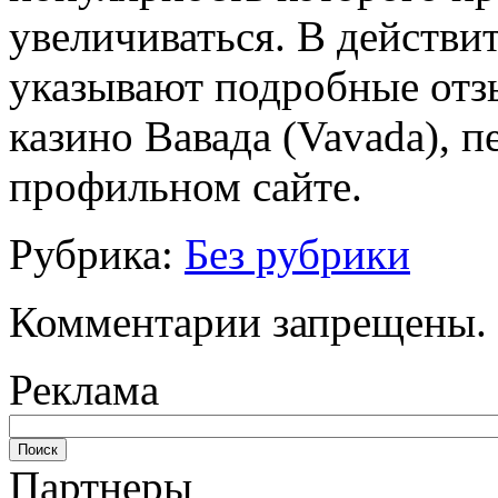
увеличиваться. В действи
указывают подробные отз
казино Вавада (Vavada), п
профильном сайте.
Рубрика:
Без рубрики
Комментарии запрещены.
Реклама
Партнеры