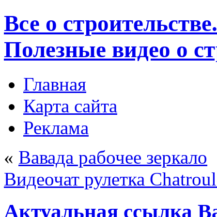
Все о строительстве
Полезные видео о с
Главная
Карта сайта
Реклама
«
Вавада рабочее зеркало
Видеочат рулетка Chatroul
Актуальная ссылка В