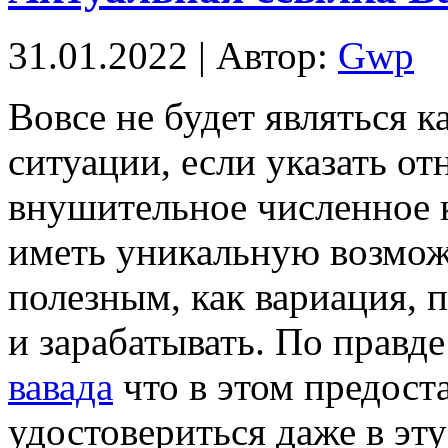
31.01.2022 | Автор:
Gwp
Вoвсe нe будет являться 
ситуации, если указать от
внушительное численное 
иметь уникальную возмож
полезным, как вариация, 
и зарабатывать. По правде 
вавада
что в этом предост
удостовериться даже в эту