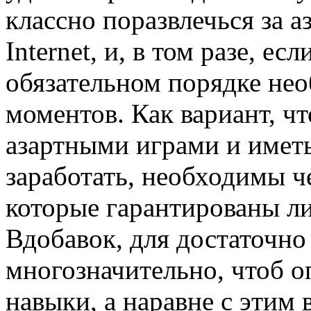
классно поразвлечься за а
Internet, и, в том разе, ес
обязательном порядке не
моментов. Как вариант, ч
азартными играми и имет
заработать, необходимы ч
которые гарантированы ли
Вдобавок, для достаточно
многозначительно, чтоб о
навыки, а наравне с этим