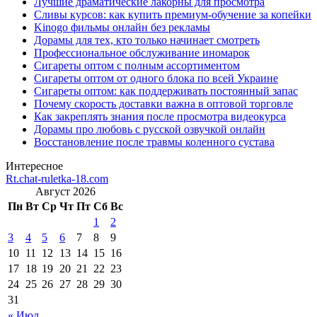
Лучшие драматические лакорны для просмотра
Сливы курсов: как купить премиум-обучение за копейки
Kinogo фильмы онлайн без рекламы
Дорамы для тех, кто только начинает смотреть
Профессиональное обслуживание иномарок
Сигареты оптом с полным ассортиментом
Сигареты оптом от одного блока по всей Украине
Сигареты оптом: как поддерживать постоянный запас
Почему скорость доставки важна в оптовой торговле
Как закреплять знания после просмотра видеокурса
Дорамы про любовь с русской озвучкой онлайн
Восстановление после травмы коленного сустава
Интересное
Rt.chat-ruletka-18.com
Август 2026
Пн
Вт
Ср
Чт
Пт
Сб
Вс
1
2
3
4
5
6
7
8
9
10
11
12
13
14
15
16
17
18
19
20
21
22
23
24
25
26
27
28
29
30
31
« Июл