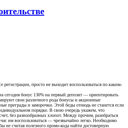
роительстве
се регистрации, просто не выходит воспользоваться по каким-
на сегодня бонус 130% на первый депозит — ориентировать
ламируют свои различного рода бонусы и акционные
ные преграды и заморочки. Этой беды отнюдь не станется если
индивидуальном порядке. В свою очередь укажем, что
чет, без разнообразных хлопот. Между прочим, разобраться
сейчас им воспользоваться — чрезвычайно легко. Необходимо
 бы не считая полезного промо-кода найти достоверную