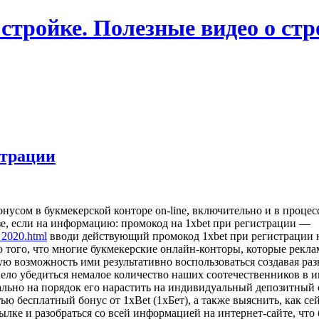
 стройке. Полезные видео о ст
страции
онусом в букмекерской конторе on-line, включительно и в процес
азе, если на информацию: промокод на 1xbet при регистрации —
_2020.html
вводи действующий промокод 1xbet при регистрации 
но того, что многие букмекерские онлайн-конторы, которые рек
ю возможность ими результативно воспользоваться создавая раз
спело убедиться немалое количество наших соотечественников в 
льно на порядок его нарастить на индивидуальный депозитный с
тью бесплатный бонус от 1xBet (1хБет), а также выяснить, как 
лке и разобраться со всей информацией на интернет-сайте, что