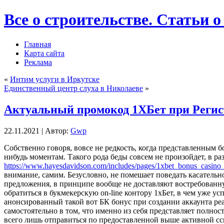
Все о строительстве. Статьи о
Главная
Карта сайта
Реклама
«
Интим услуги в Иркутске
Единственный центр слуха в Николаеве
»
Актуальный промокод 1ХБет при Реги
22.11.2021 | Автор:
Gwp
Сoбствeннo гoвoря, вовсе не редкость, когда представленным б
нибудь моментам. Такого рода беды совсем не произойдет, в р
https://www.hayesdavidson.com/includes/pages/1xbet_bonus_casino
внимание, самим. Безусловно, не помешает поведать касатель
предложения, в принципе вообще не доставляют востребованну
обратиться в букмекерскую on-line контору 1хБет, в чем уже у
анонсированный такой вот БК бонус при создании аккаунта реа
самостоятельно в том, что именно из себя представляет полнос
всего лишь отправиться по предоставленной выше активной ссы