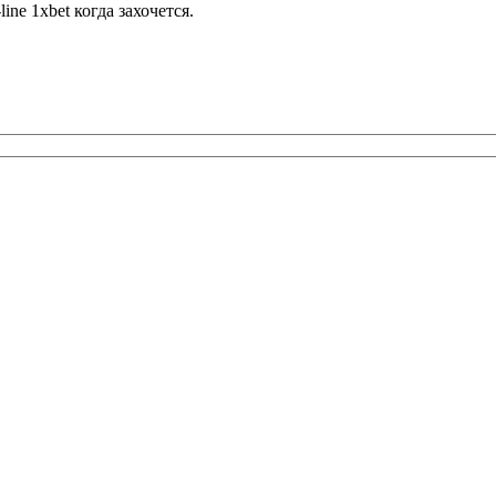
ine 1xbet когда захочется.