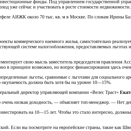
инвестиционные фонды. Под управлением государственной управ
ход уже сейчас и участвовать в росте стоимости недвижимости.
ртфеле АИЖК около 70 тыс. кв. м в Москве. По словам Ирины Ба
проекты коммерческого наемного жилья, самостоятельно реализ
ествующей системе налогообложения, предоставляемых льготах 
гументирует свою мысль заместитель председателя правления 
оно в принципе возможно, но вопрос финансирования здесь очен
 определенные льготы, сравнимые с льготами для социального ар
го окупаемость должна быть хотя бы на уровне 10—15%.
генеральный директор управляющей компании «Велес Траст»
Екат
 очень низкая доходность, — объясняет топ-менеджер. — Нет ден
нвестировать на 10—15 лет. Чтобы это стало интересно, должны 
кий. Если вы посмотрите на европейские страны, такие как Шв