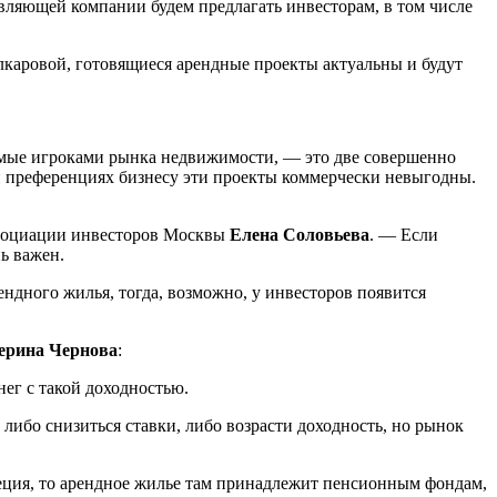
ляющей компании будем предлагать инвесторам, в том числе
лкаровой, готовящиеся арендные проекты актуальны и будут
уемые игроками рынка недвижимости, — это две совершенно
и преференциях бизнесу эти проекты коммерчески невыгодны.
Ассоциации инвесторов Москвы
Елена Соловьева
. — Если
ь важен.
ендного жилья, тогда, возможно, у инвесторов появится
ерина Чернова
:
ег с такой доходностью.
либо снизиться ставки, либо возрасти доходность, но рынок
еция, то арендное жилье там принадлежит пенсионным фондам,