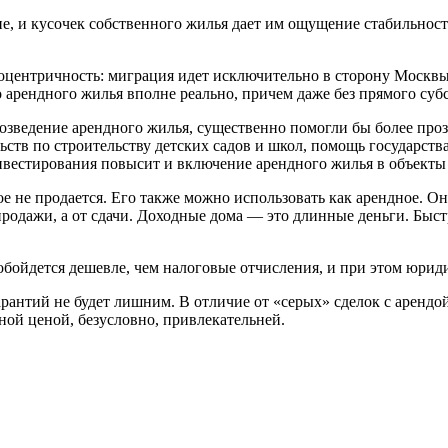
не, и кусочек собственного жилья дает им ощущение стабильност
ноцентричность: миграция идет исключительно в сторону Москвы
 арендного жилья вполне реально, причем даже без прямого суб
зведение арендного жилья, существенно помогли бы более проз
ьств по строительству детских садов и школ, помощь государст
нвестирования повысит и включение арендного жилья в объекты
е не продается. Его также можно использовать как арендное. Оно
продажи, а от сдачи. Доходные дома — это длинные деньги. Быст
обойдется дешевле, чем налоговые отчисления, и при этом юри
арантий не будет лишним. В отличие от «серых» сделок с аренд
ной ценой, безусловно, привлекательней.