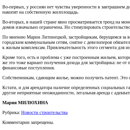
Во-первых, у россиян нет чувства уверенности в завтрашнем д
накопят на собственную жилплощадь.
Во-вторых, в нашей стране явно просматривается тренд на мо
домов изначально ограничена. Но стимулировать строительство
По мнению Марии Литинецкой, застройщикам, берущимся за во
городским коммунальным сетям, снятие с девелоперов обязател
к жилым комплексам. Привлекательность этого сегмента для и
Кроме того, есть и проблема с уже построенным жильем, которо
же это тоже вариант получения дохода для застройщика: не от 
финансовые поступления.
Собственникам, сдающим жилье, можно получить патент. Это 
Кстати, и для арендатора наличие определенных социальных г
другие неприятные неожиданности, легальная аренда с адекват
Мария МИЛЮХИНА
Рубрика:
Новости строительства
Комментарии запрещены.