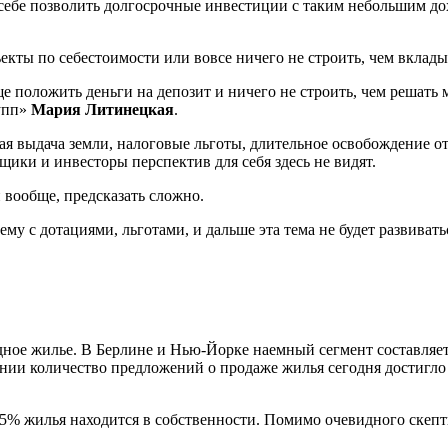
 себе позволить долгосрочные инвестиции с таким небольшим до
екты по себестоимости или вовсе ничего не строить, чем вклад
е положить деньги на депозит и ничего не строить, чем решать
упп»
Мария Литинецкая
.
ая выдача земли, налоговые льготы, длительное освобождение о
щики и инвесторы перспектив для себя здесь не видят.
 вообще, предсказать сложно.
у с дотациями, льготами, и дальше эта тема не будет развиват
дное жилье. В Берлине и Нью-Йорке наемный сегмент составляе
ании количество предложений о продаже жилья сегодня достигло
% жилья находится в собственности. Помимо очевидного скептич