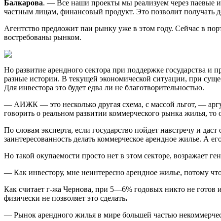
Балкарова
. — Все наши проекты мы реализуем через паевые 
частным лицам, финансовый продукт. Это позволит получать до
Агентство предложит паи рынку уже в этом году. Сейчас в по
востребованы рынком.
Но развитие арендного сектора при поддержке государства и 
разные истории. В текущей экономической ситуации, при сущ
Для инвестора это будет едва ли не благотворительностью.
— АИЖК — это несколько другая схема, с массой льгот, — ар
говорить о реальном развитии коммерческого рынка жилья, то 
По словам эксперта, если государство пойдет навстречу и даст
заинтересованность делать коммерческое арендное жилье. А е
Но такой окупаемости просто нет в этом секторе, возражает 
— Как инвестору, мне неинтересно арендное жилье, потому что
Как считает г-жа Чернова, при 5—6% годовых никто не готов и
физически не позволяет это сделать
.
— Рынок арендного жилья в мире большей частью некоммерчес