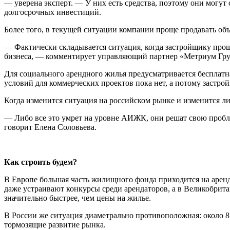
— уверена эксперт. — У них есть средства, поэтому они могут
долгосрочных инвестиций.
Более того, в текущей ситуации компании проще продавать объ
— Фактически складывается ситуация, когда застройщику прощ
бизнеса, — комментирует управляющий партнер «Метриум Гр
Для социального арендного жилья предусматривается бесплатн
условий для коммерческих проектов пока нет, а потому застрой
Когда изменится ситуация на российском рынке и изменится ли
— Либо все это умрет на уровне АИЖК, они решат свою проблем
говорит Елена Соловьева.
Как строить будем?
В Европе большая часть жилищного фонда приходится на арен
даже устраивают конкурсы среди арендаторов, а в Великобрит
значительно быстрее, чем цены на жилье.
В России же ситуация диаметрально противоположная: около 85
тормозящие развитие рынка.