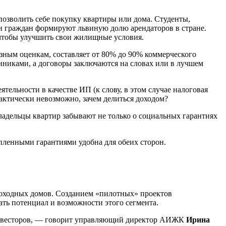
позволить себе покупку квартиры или дома. Студенты,
и граждан формируют львиную долю арендаторов в стране.
 чтобы улучшить свои жилищные условия.
разным оценкам, составляет от 80% до 90% коммерческого
енниками, а договоры заключаются на словах или в лучшем
тельности в качестве ИП (к слову, в этом случае налоговая
актически невозможно, зачем делиться доходом?
ладельцы квартир забывают не только о социальных гарантиях
епленными гарантиями удобна для обеих сторон.
 доходных домов. Созданием «пилотных» проектов
ть потенциал и возможности этого сегмента.
 инвесторов, — говорит управляющий директор АИЖК
Ирина