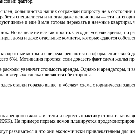
ансовый фактор.
 силен, большинство наших сограждан попросту не в состоянии 
 работы специалисты и иногда даже пенсионеры — эти категори
дуют жилье и еще 8 млн готовы переехать в наемные квартиры,
ок. Но на деле не все так просто. Сегодня «серая» аренда, по 
ртиры, дома и даже отдельные комнаты, которые сдаются собств
 квадратные метры и еще реже решаются на оформление своей дея
его 6%). Мотивация простая: если доказать факт сдачи жилья пр
 расходы увеличат стоимость аренды. Однако и арендаторы, и в
на в «серых» сделках являются обе стороны.
 здесь ставки гораздо выше, и «белая» схема с юридически закр
ок арендного жилья из тени и вернуть практику строительства
ИЖК). На примере первых домов планируется продемонстрирова
огут развиваться и что они экономически привлекательны для