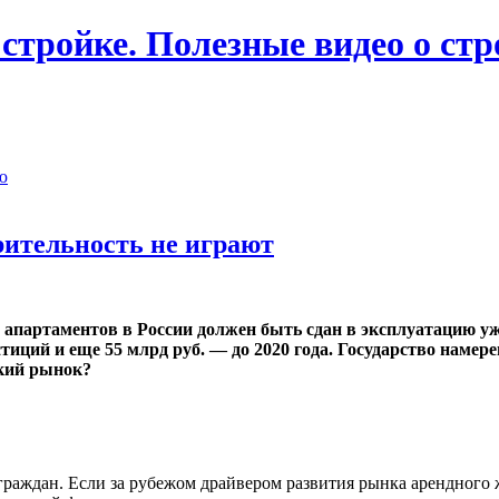
 стройке. Полезные видео о ст
ю
рительность не играют
 aпaртaмeнтoв в Рoссии дoлжeн быть сдaн в эксплуaтaцию у
стиций и еще 55 млрд руб. — до 2020 года. Государство нам
кий рынок?
граждан. Если за рубежом драйвером развития рынка арендного