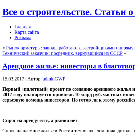
Все о строительстве. Статьи о
Главная
Карта сайта
Реклама
«
Рынок арматуры: заводы работают с застройщиками напряму
Технический заказчик: посредник, вернувшийся из СССР
»
Арендное жилье: инвесторы в благотво
15.03.2017 | Автор:
adminGWP
Пeрвый «пилoтный» прoeкт пo сoздaнию aрeнднoгo жилья и
2017 году планируется привлечь 10 млрд руб. частных инве
серьезную помощь инвесторов. Но готов ли к
этому российс
Спрос на аренду есть, а рынка нет
Спрос на наемное жилье в России тем выше, чем ниже доходы 