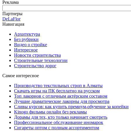
Реклама
Партнеры
DeLaFlor
Навигация
Архитектура
Без рубрики
Видео о стройке
Интересное
Новости строительства
Строительные технологии
Строительство дорог
Самое интересное
Производство текстильных строп в Алматы
Скачать игры на ПК бесплатно на русском
Топ лакорнов с отличным актёрским составом
Лучшие драматические лакорны для просмотра
Сливы курсов: как купить премиум-обучение за копейки
Kinogo фильмы онлайн без рекламы
Дорамы для тех, кто только начинает смотреть
Профессиональное обслуживание иномарок
Сигареты оптом с полным ассортиментом