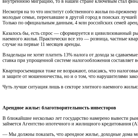
внутреннюю миграцию, то в нашей стране ключевым стал фин
Несмотря на то что институт собственного жилья по-прежнему
молодые семьи, переехавшие в другой город в поисках лучшей
Только по официальным данным, 4 млн российских семей арен
Казалось бы, есть спрос — сформируется и цивилизованный рын
наемного жилья. Практически все это — розница, частные ква
случае на первые 11 месяцев аренды.
Владельцы не хотят платить 13% налога от дохода за сдаваемые
ставка при упрощенной системе налогообложения составляет вс
Квартиросъемщики тоже не возражают, опасаясь, что налоговые
и защите от мошенничества, но и о том, что нарушителями зако
Чуть лучше ситуация лишь в секторе элитного наемного жилья:
Арендное жилье: благотворительность инвесторов
В ближайшие несколько лет государство намерено вывести рын
займется Агентство ипотечного и жилищного кредитования (А
— Мы должны показать, что арендное жилье, доходные дома м