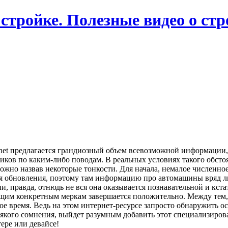
 стройке. Полезные видео о ст
net предлагается грандиозный объем всевозможной информации, в
иков по каким-либо поводам. В реальных условиях такого обстоя
ожно назвав некоторые тонкости. Для начала, немалое численно
 обновления, поэтому там информацию про автомашины вряд ли 
, правда, отнюдь не вся она оказывается познавательной и кстат
щим конкретным меркам завершается положительно. Между тем, 
 время. Ведь на этом интернет-ресурсе запросто обнаружить о
якого сомнения, выйдет разумным добавить этот специализиров
ере или девайсе!