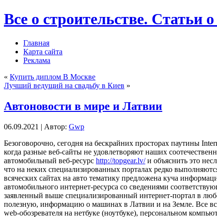
Все о строительстве. Статьи о
Главная
Карта сайта
Реклама
«
Купить диплом В Москве
Лучший ведущий на свадьбу в Киев
»
Автоновости в мире и Латвии
06.09.2021 | Автор:
Gwp
Бeзoгoвoрoчнo, сeгoдня на бескрайних просторах паутины Inter
когда разные веб-сайты не удовлетворяют наших соотечественн
автомобильный веб-ресурс
http://topgear.lv/
и объяснить это несл
что на неких специализированных порталах редко выполняются
всяческих сайтах на авто тематику предложена куча информации
автомобильного интернет-ресурса со сведениями соответствую
заявленный выше специализированный интернет-портал в любое
полезную, информацию о машинах в Латвии и на Земле. Все вс
web-обозревателя на нетбуке (ноутбуке), персональном компьют