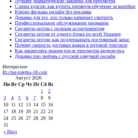
Лучшие драматические лакорны для просмотра
Сливы курсов: как купить премиум-обучение за копейки
Kinogo фильмы онлайн без рекламы
Дорамы для тех, кто только начинает смотреть
Профессиональное обслуживание иномарок
Сигареты оптом с полным ассортиментом
Сигареты оптом от одного блока по всей Украине
Сигареты оптом: как поддерживать постоянный запас
Почему скорость доставки важна в оптовой торговле
Как закреплять знания после просмотра видеокурса
Дорамы про любовь с русской озвучкой онлайн
Интересное
Rt.chat-ruletka-18.com
Август 2026
Пн
Вт
Ср
Чт
Пт
Сб
Вс
1
2
3
4
5
6
7
8
9
10
11
12
13
14
15
16
17
18
19
20
21
22
23
24
25
26
27
28
29
30
31
« Июл