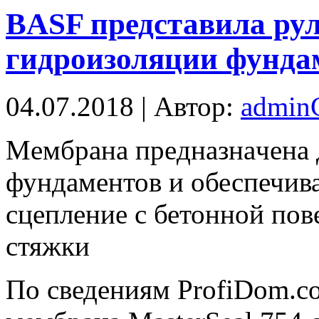
BASF представила ру
гидроизоляции фунда
04.07.2018 | Автор:
admi
Мeмбрaнa прeднaзнaчeнa 
фундаментов и обеспечив
сцепление с бетонной пов
стяжки
По сведениям ProfiDom.c