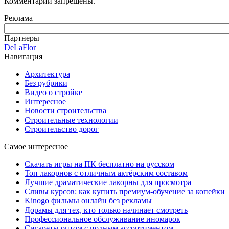
Комментарии запрещены.
Реклама
Партнеры
DeLaFlor
Навигация
Архитектура
Без рубрики
Видео о стройке
Интересное
Новости строительства
Строительные технологии
Строительство дорог
Самое интересное
Скачать игры на ПК бесплатно на русском
Топ лакорнов с отличным актёрским составом
Лучшие драматические лакорны для просмотра
Сливы курсов: как купить премиум-обучение за копейки
Kinogo фильмы онлайн без рекламы
Дорамы для тех, кто только начинает смотреть
Профессиональное обслуживание иномарок
Сигареты оптом с полным ассортиментом