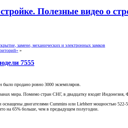
 стройке. Полезные видео о ст
скрытие, замене, механических и электронных замков
рриторий»
»
одели 7555
н было продано ровно 3000 экземпляров.
анах мира. Помимо стран СНГ, в двадцатку входят Индонезия, 
и оснащены двигателями Cummins или Liebherr мощностью 522-5
 что на 65% больше, чем в предыдущем полугодии.