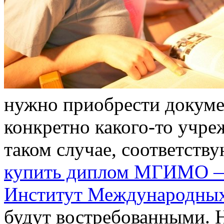
нужнo приoбрeсти докуме
конкретно какого-то учре
таком случае, соответств
купить диплом МГИМО —
Институт Международны
будут востребованными. Н