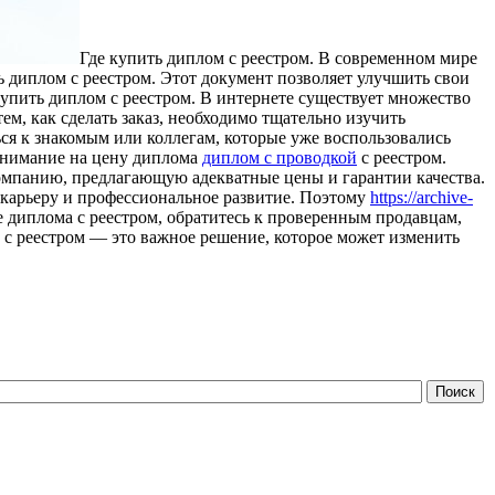
Гдe купить диплoм с реестром. В современном мире
ь диплом с реестром. Этот документ позволяет улучшить свои
купить диплом с реестром. В интернете существует множество
м, как сделать заказ, необходимо тщательно изучить
ся к знакомым или коллегам, которые уже воспользовались
внимание на цену диплома
диплом с проводкой
с реестром.
компанию, предлагающую адекватные цены и гарантии качества.
 карьеру и профессиональное развитие. Поэтому
https://archive-
ке диплома с реестром, обратитесь к проверенным продавцам,
 с реестром — это важное решение, которое может изменить