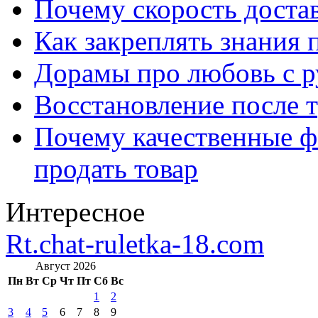
Почему скорость достав
Как закреплять знания 
Дорамы про любовь с р
Восстановление после т
Почему качественные ф
продать товар
Интересное
Rt.chat-ruletka-18.com
Август 2026
Пн
Вт
Ср
Чт
Пт
Сб
Вс
1
2
3
4
5
6
7
8
9