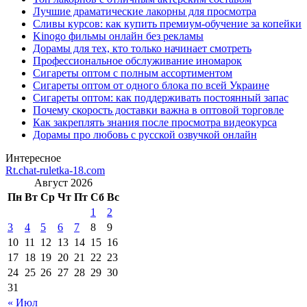
Лучшие драматические лакорны для просмотра
Сливы курсов: как купить премиум-обучение за копейки
Kinogo фильмы онлайн без рекламы
Дорамы для тех, кто только начинает смотреть
Профессиональное обслуживание иномарок
Сигареты оптом с полным ассортиментом
Сигареты оптом от одного блока по всей Украине
Сигареты оптом: как поддерживать постоянный запас
Почему скорость доставки важна в оптовой торговле
Как закреплять знания после просмотра видеокурса
Дорамы про любовь с русской озвучкой онлайн
Интересное
Rt.chat-ruletka-18.com
Август 2026
Пн
Вт
Ср
Чт
Пт
Сб
Вс
1
2
3
4
5
6
7
8
9
10
11
12
13
14
15
16
17
18
19
20
21
22
23
24
25
26
27
28
29
30
31
« Июл