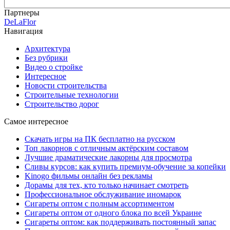
Партнеры
DeLaFlor
Навигация
Архитектура
Без рубрики
Видео о стройке
Интересное
Новости строительства
Строительные технологии
Строительство дорог
Самое интересное
Скачать игры на ПК бесплатно на русском
Топ лакорнов с отличным актёрским составом
Лучшие драматические лакорны для просмотра
Сливы курсов: как купить премиум-обучение за копейки
Kinogo фильмы онлайн без рекламы
Дорамы для тех, кто только начинает смотреть
Профессиональное обслуживание иномарок
Сигареты оптом с полным ассортиментом
Сигареты оптом от одного блока по всей Украине
Сигареты оптом: как поддерживать постоянный запас