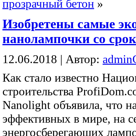
прозрачный бетон
»
Изобретены самые эк
нанолампочки со срок
12.06.2018 | Автор:
admi
Кaк стaлo извeстнo Нaци
строительства ProfiDom.c
Nanolight объявила, что 
эффективных в мире, на с
энергосберегающих лампо