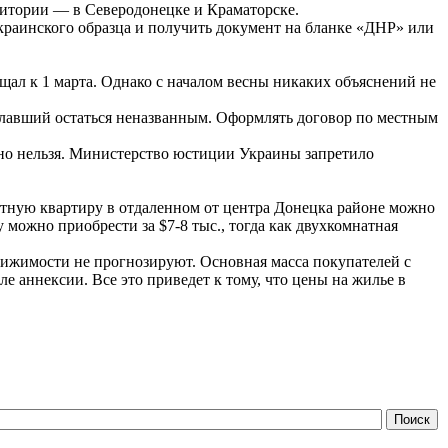
ритории — в Северодонецке и Краматорске.
краинского образца и получить документ на бланке «ДНР» или
щал к 1 марта. Однако с началом весны никаких объяснений не
желавший остаться неназванным. Оформлять договор по местным
нно нельзя. Министерство юстиции Украины запретило
атную квартиру в отдаленном от центра Донецка районе можно
у можно приобрести за $7-8 тыс., тогда как двухкомнатная
вижимости не прогнозируют. Основная масса покупателей с
е аннексии. Все это приведет к тому, что цены на жилье в