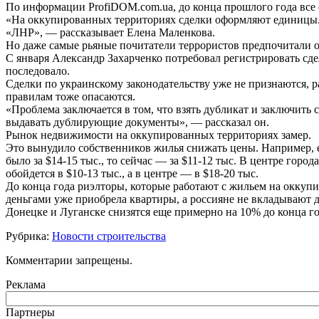
По информации ProfiDOM.com.ua, до конца прошлого года все
«На оккупированных территориях сделки оформляют единицы. Д
«ЛНР», — рассказывает Елена Маленкова.
Но даже самые рьяные почитатели террористов предпочитали 
С января Александр Захарченко потребовал регистрировать сде
последовало.
Сделки по украинскому законодательству уже не признаются, 
правилам тоже опасаются.
«Проблема заключается в том, что взять дубликат и заключит
выдавать дублирующие документы», — рассказал он.
Рынок недвижимости на оккупированных территориях замер.
Это вынудило собственников жилья снижать цены. Например, 
было за $14-15 тыс., то сейчас — за $11-12 тыс. В центре горо
обойдется в $10-13 тыс., а в центре — в $18-20 тыс.
До конца года риэлторы, которые работают с жильем на окку
деньгами уже приобрела квартиры, а россияне не вкладывают д
Донецке и Луганске снизятся еще примерно на 10% до конца го
Рубрика:
Новости строительства
Комментарии запрещены.
Реклама
Партнеры