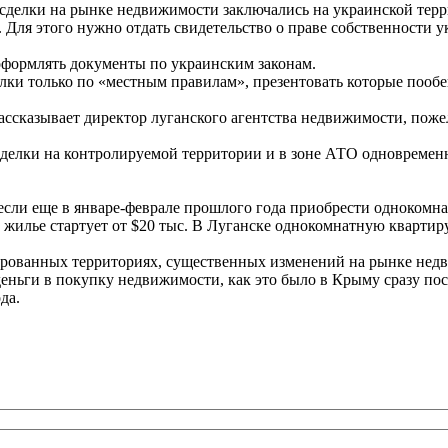
 сделки на рынке недвижимости заключались на украинской тер
ля этого нужно отдать свидетельство о праве собственности у
оформлять документы по украинским законам.
лки только по «местным правилам», презентовать которые пообе
рассказывает директор луганского агентства недвижимости, по
ь сделки на контролируемой территории и в зоне АТО одновреме
если еще в январе-феврале прошлого года приобрести однокомн
да жилье стартует от $20 тыс. В Луганске однокомнатную квартир
пированных территориях, существенных изменений на рынке нед
еньги в покупку недвижимости, как это было в Крыму сразу посл
да.