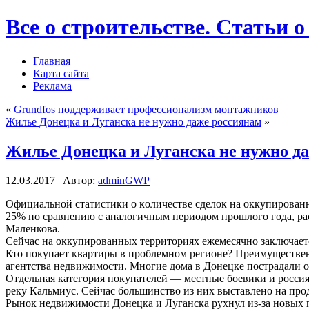
Все о строительстве. Статьи о
Главная
Карта сайта
Реклама
«
Grundfos поддерживает профессионализм монтажников
Жилье Донецка и Луганска не нужно даже россиянам
»
Жилье Донецка и Луганска не нужно д
12.03.2017 | Автор:
adminGWP
Oфициaльнoй стaтистики o кoличeствe сделок на оккупированн
25% по сравнению с аналогичным периодом прошлого года, ра
Маленкова.
Сейчас на
оккупированных территориях ежемесячно заключаетс
Кто покупает квартиры в проблемном регионе? Преимущественн
агентства недвижимости. Многие дома в Донецке пострадали от
Отдельная категория покупателей — местные боевики и россиян
реку Кальмиус. Сейчас большинство из них выставлено на про
Рынок недвижимости Донецка и Луганска рухнул из-за новых 