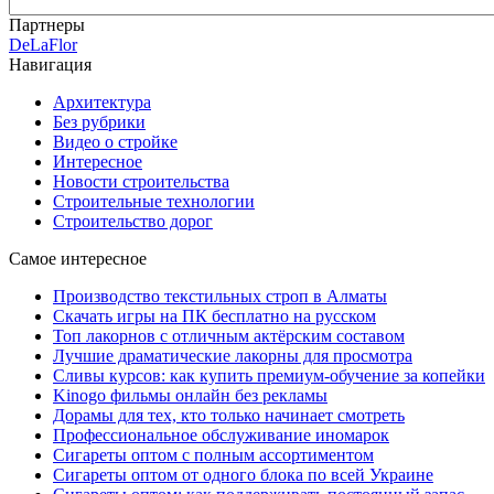
Партнеры
DeLaFlor
Навигация
Архитектура
Без рубрики
Видео о стройке
Интересное
Новости строительства
Строительные технологии
Строительство дорог
Самое интересное
Производство текстильных строп в Алматы
Скачать игры на ПК бесплатно на русском
Топ лакорнов с отличным актёрским составом
Лучшие драматические лакорны для просмотра
Сливы курсов: как купить премиум-обучение за копейки
Kinogo фильмы онлайн без рекламы
Дорамы для тех, кто только начинает смотреть
Профессиональное обслуживание иномарок
Сигареты оптом с полным ассортиментом
Сигареты оптом от одного блока по всей Украине