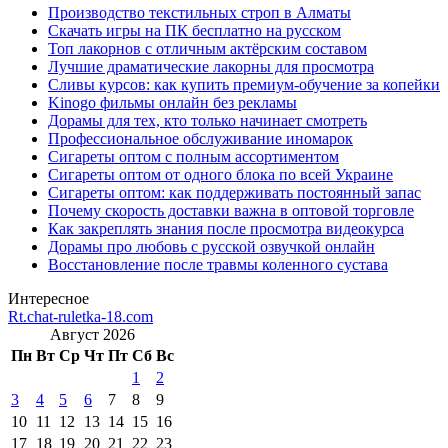
Производство текстильных строп в Алматы
Скачать игры на ПК бесплатно на русском
Топ лакорнов с отличным актёрским составом
Лучшие драматические лакорны для просмотра
Сливы курсов: как купить премиум-обучение за копейки
Kinogo фильмы онлайн без рекламы
Дорамы для тех, кто только начинает смотреть
Профессиональное обслуживание иномарок
Сигареты оптом с полным ассортиментом
Сигареты оптом от одного блока по всей Украине
Сигареты оптом: как поддерживать постоянный запас
Почему скорость доставки важна в оптовой торговле
Как закреплять знания после просмотра видеокурса
Дорамы про любовь с русской озвучкой онлайн
Восстановление после травмы коленного сустава
Интересное
Rt.chat-ruletka-18.com
Август 2026
Пн
Вт
Ср
Чт
Пт
Сб
Вс
1
2
3
4
5
6
7
8
9
10
11
12
13
14
15
16
17
18
19
20
21
22
23