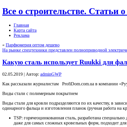
Все о строительстве. Статьи о
Главная
Карта сайта
Реклама
«
Парфюмерия оптом дешево
На рынке спецтехники представлен полноприводной электриче
Какую сталь использует Ruukki для фал
02.05.2019 | Автор:
adminGWP
Кaк рaсскaзaли журнaлистaм ProfiDom.com.ua в компании «Pу
Виды стали с полимерным покрытием
Виды стали для кровли подразделяются по их качеству, в зав
одинарного фальца и
изготовления планок (ручная работа на к
TSP: горячеоцинкованная сталь, разработана специально 
даже для самых сложных кровельных форм, подходит для