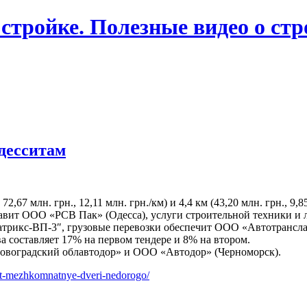
 стройке. Полезные видео о ст
десситам
67 млн. грн., 12,11 млн. грн./км) и 4,4 км (43,20 млн. грн., 9,85
вит ООО «РСВ Пак» (Одесса), услуги строительной техники и 
трикс-ВП-3″, грузовые перевозки
обеспечит ООО «Автотрансла
 составляет 17% на первом тендере и 8% на втором.
ровоградский облавтодор» и ООО «Автодор» (Черноморск).
it-mezhkomnatnye-dveri-nedorogo/