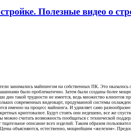
 стройке. Полезные видео о ст
тели занимались майнингом на собственных ПК. Это оказалось о
машинами было проблематично. Затем были созданы более мощны
ши дни такой трудности не имеется, ведь множество клиентов п
ольких современных видеокарт, продуманной системы охлаждения
ся именно на процесс майнинга. И удивляет само разнообразие.
кретных криптовалют. Будут стоять они недешево, все же спус
можно считать возможность пообщаться с технической поддерж
ет тщательное описание всех изделий. Таким образом пользовате
. Цены объясняются, естественно, мощнейшим «железом». Предо