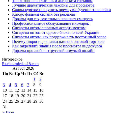
Топ лакорнов с отличным актёрским составом
Лучшие драматические лакорны для просмотра
Сливы курсов: как купить премиум-обучение за копейки
Kinogo фильмы онлайн без рекламы
Дорамы для тех, кто только начинает смотреть
Профессиональное обслуживание иномарок
Сигареты оптом с полным ассортиментом
Сигареты оптом от одного блока по всей Украине
Сигареты оптом: как поддерживать постоянный запас
Почему скорость доставки важна в оптовой торговле
Как закреплять знания после просмотра видеокурса
Дорамы про любовь с русской озвучкой онлайн
Интересное
Rt.chat-ruletka-18.com
Август 2026
Пн
Вт
Ср
Чт
Пт
Сб
Вс
1
2
3
4
5
6
7
8
9
10
11
12
13
14
15
16
17
18
19
20
21
22
23
24
25
26
27
28
29
30
31
« Июл