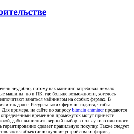
роительстве
чень неудобно, потому как майнинг затребовал немало
е машины, но в ПК, где больше возможности, хотелось
редпочитают заняться майнингом на особых фермах. В
 и так далее. Ресурсы таких ферм не годятся, чтобы
 Для примера, на сайте по запросу
bitmain antminer
продаются
тя определенный временной промежуток могут принести
кой, дабы выполнить верный выбор в пользу того или иного
ль гарантированно сделает правильную покупку. Также следует
ставляются объективно лучшие устройства от фирмы,