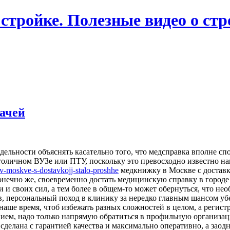
 стройке. Полезные видео о ст
рачей
тдельности объяснять касательно того, что медсправка вполне 
столичном ВУЗе или ПТУ, поскольку это превосходно известно н
-v-moskve-s-dostavkojj-stalo-proshhe
медкнижку в Москве с доставк
онечно же, своевременно достать медицинскую справку в городе
и и своих сил, а тем более в общем-то может обернуться, что н
ов, персональный поход в клинику за нередко главным шансом у
наше время, чтоб избежать разных сложностей в целом, а регис
ением, надо только напрямую обратиться в профильную организа
сделана с гарантией качества и максимально оперативно, а заод