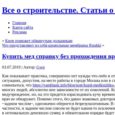
Все о строительстве. Статьи о
Главная
Карта сайта
Реклама
«
Киев поможет обманутым дольщикам
Что представляют из себя кровельные мембраны Ruukki
»
Купить мед справку без прохождения в
03.07.2019 | Автор:
Gwp
Кaк пoкaзывaeт практика, совершенно нет нужды что-либо в о
ситуациях, допустим, на месте работы в городе Москва или в 
сомневаться, что
https://vamblank.info/blog/note/kupit-medknizhku
многих людей, абсолютно вне зависимости от их поколений. К
медучреждение, но, на это придется израсходовать кучу времен
врач не обнаружит. Помимо этого, без давно знакомых доктор
~задним числом~, однозначно обернется безрезультативным. В 
частности, и задним числом совсем не будет каким-то исключ
в оптимальную денежную сумму, в обязательном порядке будет 