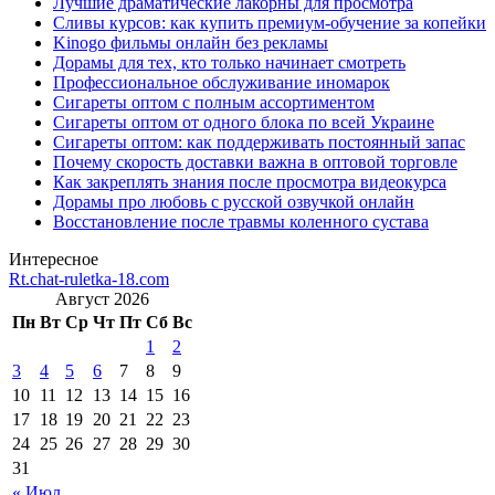
Лучшие драматические лакорны для просмотра
Сливы курсов: как купить премиум-обучение за копейки
Kinogo фильмы онлайн без рекламы
Дорамы для тех, кто только начинает смотреть
Профессиональное обслуживание иномарок
Сигареты оптом с полным ассортиментом
Сигареты оптом от одного блока по всей Украине
Сигареты оптом: как поддерживать постоянный запас
Почему скорость доставки важна в оптовой торговле
Как закреплять знания после просмотра видеокурса
Дорамы про любовь с русской озвучкой онлайн
Восстановление после травмы коленного сустава
Интересное
Rt.chat-ruletka-18.com
Август 2026
Пн
Вт
Ср
Чт
Пт
Сб
Вс
1
2
3
4
5
6
7
8
9
10
11
12
13
14
15
16
17
18
19
20
21
22
23
24
25
26
27
28
29
30
31
« Июл