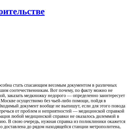
роительстве
способна стать спасающим весомым документом в различных
ашим соотечественникам. Вот почему, по факту можно не
ой, заказать медкнижку недорого — определенно заинтересует
 Москве осуществимо без чьей-либо помощи, пойдя в
еобходимый документ вообще не выпишут, если для этого повода
беречься от проблем и неприятностей — медицинской справкой
трация любой медицинской справки не оказалось дилеммой в
цию. В свою очередь, нужная справка из поликлиники окажется
но доставлена до рядом находящейся станции метрополитена,