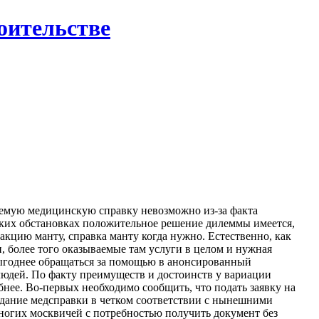
роительстве
уемую медицинскую справку невозможно из-за факта
 таких обстановках положительное решение дилеммы имеется,
акцию манту, справка манту когда нужно. Естественно, как
и, более того оказываемые там услуги в целом и нужная
выгоднее обращаться за помощью в анонсированный
людей. По факту преимуществ и достоинств у вариации
нее. Во-первых необходимо сообщить, что подать заявку на
оздание медсправки в четком соответствии с нынешними
многих москвичей с потребностью получить документ без