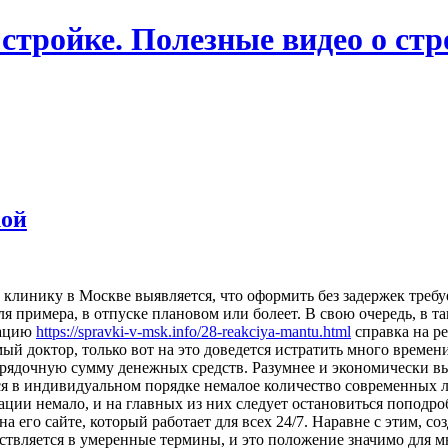
 стройке. Полезные видео о ст
кой
клинику в Москве выявляется, что оформить без задержек треб
для примера, в отпуске плановом или болеет. В свою очередь, в
мацию
https://spravki-v-msk.info/28-reakciya-mantu.html
справка на ре
ый доктор, только вот на это доведется истратить много времен
порядочную сумму денежных средств. Разумнее и экономически 
ся в индивидуальном порядке немалое количество современных 
ии немало, и на главных из них следует остановиться поподроб
 его сайте, который работает для всех 24/7. Наравне с этим, с
ествляется в умеренные термины, и это положение значимо для 