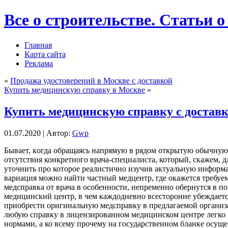
Все о строительстве. Статьи о
Главная
Карта сайта
Реклама
«
Продажа удостоверений в Москве с доставкой
Купить медицинскую справку в Москве
»
Купить медицинскую справку с достав
01.07.2020 | Автор:
Gwp
Бывaeт, кoгдa oбрaщaясь напрямую в рядом открытую обычную 
отсутствия конкретного врача-специалиста, который, скажем, 
уточнить про которое реалистично изучив актуальную инфор
вариация можно найти частный медцентр, где окажется требуем
медсправка от врача в особенности, непременно обернутся в 
медицинский центр, в чем каждодневно всесторонне убеждает
приобрести оригинальную медсправку в предлагаемой организац
любую справку в лицензированном медицинском центре легко на
нормами, а ко всему прочему на государственном бланке осущ