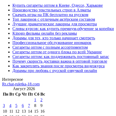
Купить сигареты оптом в Киеве, Одессе, Харькове
Производство текстильных строп в Алматы
Скачать игры на ПК бесплатно на русском
Топ лакорнов с отличным актёрским составом
Лучшие драматические лакорны для просмотра
Сливы курсов: как купить премиум-обучение за копейки
Kinogo фильмы онлайн без рекламы
Дорамы для тех, кто только начинает смотреть
Профессиональное обслуживание иномарок
Сигареты оптом с полным ассортиментом
Сигареты оптом от одного блока по всей Украине
Сигареты оптом: как поддерживать постоянный запас
Почему скорость доставки важна в оптовой торговле
Как закреплять знания после просмотра видеокурса
Дорамы про любовь с русской озвучкой онлайн
Интересное
Rt.chat-ruletka-18.com
Август 2026
Пн
Вт
Ср
Чт
Пт
Сб
Вс
1
2
3
4
5
6
7
8
9
10
11
12
13
14
15
16