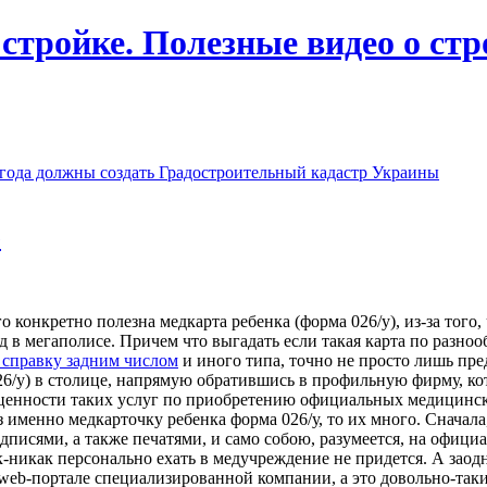
 стройке. Полезные видео о ст
года должны создать Градостроительный кадастр Украины
е
о конкретно полезна медкарта ребенка (форма 026/у), из-за того,
ад в мегаполисе. Причем что выгадать если такая карта по разн
 справку задним числом
и иного типа, точно не просто лишь пре
26/у) в столице, напрямую обратившись в профильную фирму, ко
ценности таких услуг по приобретению официальных медицинск
з именно медкарточку ребенка форма 026/у, то их много. Сначала
дписями, а также печатями, и само собою, разумеется, на офици
-никак персонально ехать в медучреждение не придется. А заодн
 web-портале специализированной компании, а это довольно-так