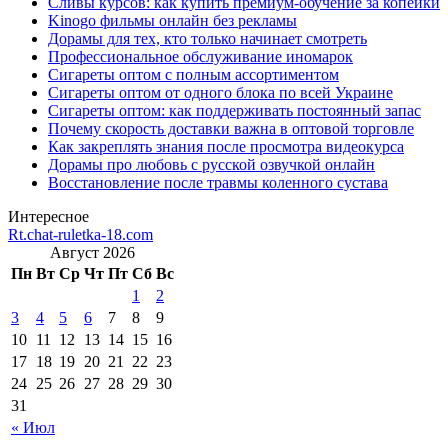
Сливы курсов: как купить премиум-обучение за копейки
Kinogo фильмы онлайн без рекламы
Дорамы для тех, кто только начинает смотреть
Профессиональное обслуживание иномарок
Сигареты оптом с полным ассортиментом
Сигареты оптом от одного блока по всей Украине
Сигареты оптом: как поддерживать постоянный запас
Почему скорость доставки важна в оптовой торговле
Как закреплять знания после просмотра видеокурса
Дорамы про любовь с русской озвучкой онлайн
Восстановление после травмы коленного сустава
Интересное
Rt.chat-ruletka-18.com
Август 2026
Пн
Вт
Ср
Чт
Пт
Сб
Вс
1
2
3
4
5
6
7
8
9
10
11
12
13
14
15
16
17
18
19
20
21
22
23
24
25
26
27
28
29
30
31
« Июл