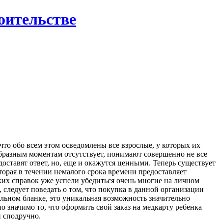
роительстве
 что обо всем этом осведомлены все взрослые, у которых их
ообразным моментам отсутствует, понимают совершенно не все
доставят ответ, но, еще и окажутся ценными. Теперь существует
торая в течении немалого срока времени предоставляет
их справок уже успели убедиться очень многие на личном
, следует поведать о том, что покупка в данной организации
альном бланке, это уникальная возможность значительно
о значимо то, что оформить свой заказ на медкарту ребенка
и сподручно.