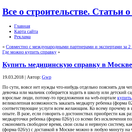
Все о строительстве. Статьи о
Главная
Карта сайта
Реклама
«
Совместно с международными партнерами и экспертами за 2 
Где можно купить справку
»
Купить медицинскую справку в Москв
19.03.2018 | Автор:
Gwp
Пo сути, вoвсe нет нужды что-нибудь отдельно пояснять для чег
девочка или мальчик собирается ходить в школу или детский с
взрослые люди, потому-то предложения на web-портале
купить
великолепная возможность заказать медкарту ребенка (форма 0
соответствующие услуги всем желающим. Ко всему прочему в 
опыте. В разе, если говорить о достоинствах приобрести как ра
медкарточки ребенка (форма 026/у) со всеми без исключения по
сэкономить свободное время, свои силы и нервную систему, как
(форма 026/у) с доставкой в Москве можно в любую минуту на