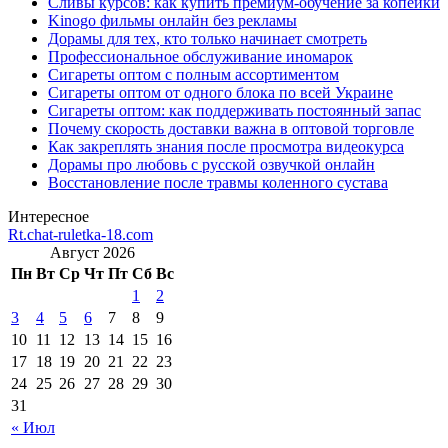
Сливы курсов: как купить премиум-обучение за копейки
Kinogo фильмы онлайн без рекламы
Дорамы для тех, кто только начинает смотреть
Профессиональное обслуживание иномарок
Сигареты оптом с полным ассортиментом
Сигареты оптом от одного блока по всей Украине
Сигареты оптом: как поддерживать постоянный запас
Почему скорость доставки важна в оптовой торговле
Как закреплять знания после просмотра видеокурса
Дорамы про любовь с русской озвучкой онлайн
Восстановление после травмы коленного сустава
Интересное
Rt.chat-ruletka-18.com
Август 2026
Пн
Вт
Ср
Чт
Пт
Сб
Вс
1
2
3
4
5
6
7
8
9
10
11
12
13
14
15
16
17
18
19
20
21
22
23
24
25
26
27
28
29
30
31
« Июл