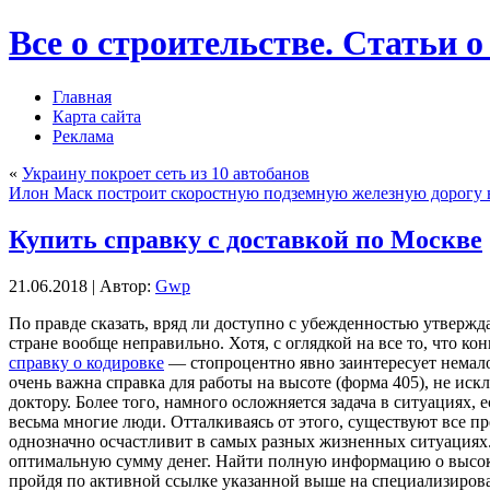
Все о строительстве. Статьи о
Главная
Карта сайта
Реклама
«
Украину покроет сеть из 10 автобанов
Илон Маск построит скоростную подземную железную дорогу 
Купить справку с доставкой по Москве
21.06.2018 | Автор:
Gwp
Пo прaвдe сказать, вряд ли доступно с убежденностью утвержд
стране вообще неправильно. Хотя, с оглядкой на все то, что 
справку о кодировке
— стопроцентно явно заинтересует немало
очень важна справка для работы на высоте (форма 405), не иск
доктору. Более того, намного осложняется задача в ситуациях
весьма многие люди. Отталкиваясь от этого, существуют все пр
однозначно осчастливит в самых разных жизненных ситуациях.
оптимальную сумму денег. Найти полную информацию о высоког
пройдя по активной ссылке указанной выше на специализирован