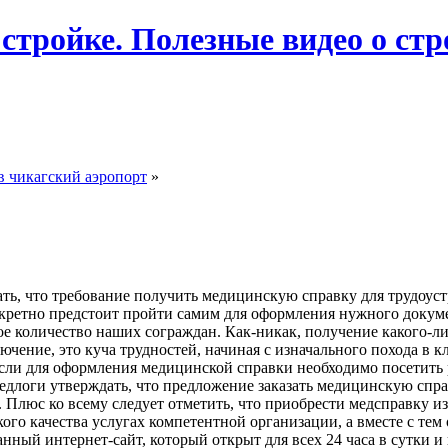
 стройке. Полезные видео о ст
в чикагский аэропорт
»
ать, что требование получить медицинскую справку для трудоус
конкретно предстоит пройти самим для оформления нужного докум
е количество наших сограждан. Как-никак, получение какого-ли
лючение, это куча трудностей, начиная с изначального похода в 
, если для оформления медицинской справки необходимо посетить 
едлоги утверждать, что предложение заказать медицинскую справ
 Плюс ко всему следует отметить, что приобрести медсправку 
о качества услугах компетентной организации, а вместе с тем 
ный интернет-сайт, который открыт для всех 24 часа в сутки и