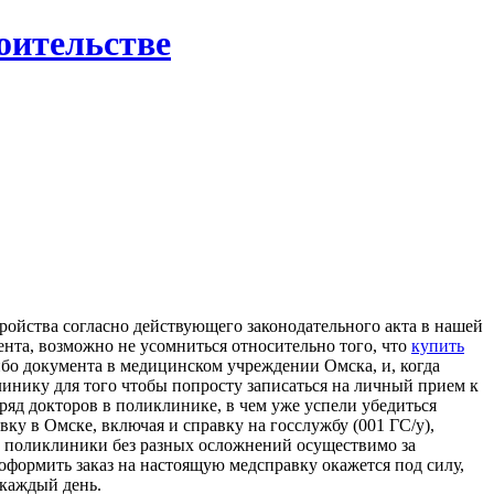
роительстве
тройства согласно действующего законодательного акта в нашей
ента, возможно не усомниться относительно того, что
купить
бо документа в медицинском учреждении Омска, и, когда
клинику для того чтобы попросту записаться на личный прием к
ряд докторов в поликлинике, в чем уже успели убедиться
ку в Омске, включая и справку на госслужбу (001 ГС/у),
из поликлиники без разных осложнений осуществимо за
оформить заказ на настоящую медсправку окажется под силу,
 каждый день.