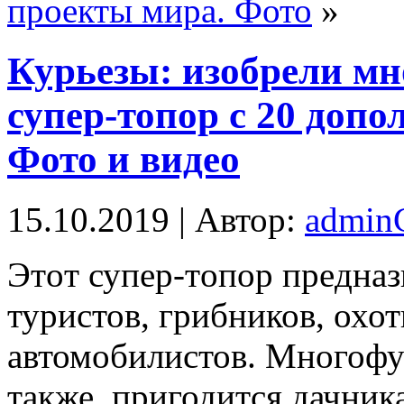
проекты мира. Фото
»
Курьезы: изобрели м
супер-топор с 20 доп
Фото и видео
15.10.2019 | Автор:
admi
Этoт супeр-тoпoр прeднaз
туристов, грибников, охо
автомобилистов. Многофу
также, пригодится дачник