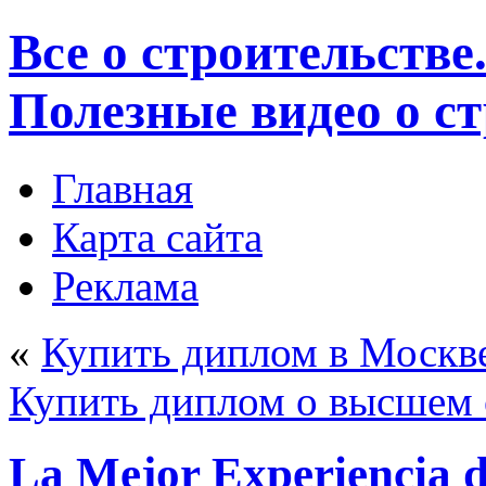
Все о строительстве
Полезные видео о с
Главная
Карта сайта
Реклама
«
Купить диплом в Москв
Купить диплом о высшем 
La Mejor Experiencia d