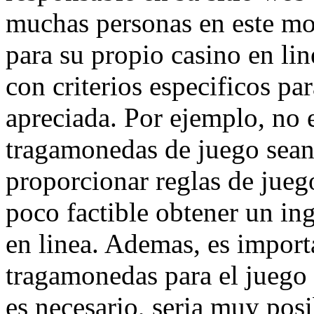
muchas personas en este mo
para su propio casino en li
con criterios especificos pa
apreciada. Por ejemplo, no 
tragamonedas de juego sean
proporcionar reglas de juego
poco factible obtener un ing
en linea. Ademas, es import
tragamonedas para el juego no
es necesario, seria muy pos