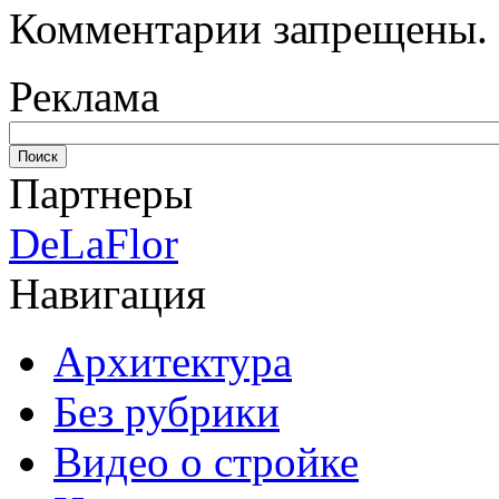
Комментарии запрещены.
Реклама
Партнеры
DeLaFlor
Навигация
Архитектура
Без рубрики
Видео о стройке