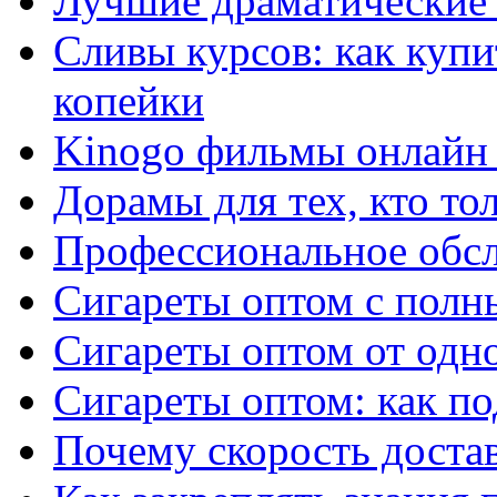
Лучшие драматические 
Сливы курсов: как куп
копейки
Kinogo фильмы онлайн 
Дорамы для тех, кто то
Профессиональное обс
Сигареты оптом с полн
Сигареты оптом от одно
Сигареты оптом: как п
Почему скорость достав