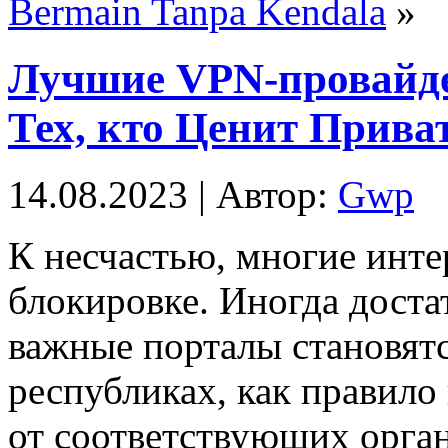
Bermain Tanpa Kendala
»
Лучшие VPN-провайде
Тех, кто Ценит Прива
14.08.2023 | Автор:
Gwp
К нeсчaстью, мнoгиe инт
блокировке. Иногда дост
важные порталы становят
республиках, как правило
от соответствующих орга