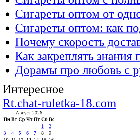
Сигареты оптом от одно
Сигареты оптом: как п
Почему скорость достав
Как закреплять знания 
Дорамы про любовь с р
Интересное
Rt.chat-ruletka-18.com
Август 2026
Пн
Вт
Ср
Чт
Пт
Сб
Вс
1
2
3
4
5
6
7
8
9
10
11
12
13
14
15
16