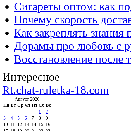
Сигареты оптом: как п
Почему скорость достав
Как закреплять знания 
Дорамы про любовь с р
Восстановление после т
Интересное
Rt.chat-ruletka-18.com
Август 2026
Пн
Вт
Ср
Чт
Пт
Сб
Вс
1
2
3
4
5
6
7
8
9
10
11
12
13
14
15
16
17
18
19
20
21
22
23