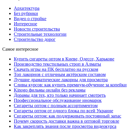
Архитектура
Без рубрики
Видео о стройке
Интересное
Новости строительства
Строительные технологии
Строительство дорог
Самое интересное
Купить сигареты оптом в Киеве, Одессе, Харькове
Производство текстильных строп в Алматы
Скачать игры на ПК бесплатно на русском
Топ лакорнов с отличным актёрским составом
Лучшие драматические лакорны для просмотра
Сливы курсов: как купить премиум-обучение за копейки
Kinogo фильмы онлайн без рекламы
Дорамы для тех, кто только начинает смотреть
Профессиональное обслуживание иномарок
Сигареты оптом с полным ассортиментом
Сигареты оптом от одного блока по всей Украине
Сигареты оптом: как поддерживать постоянный запас
Почему скорость доставки важна в оптовой торговле
Как закреплять знания после просмотра видеокурса