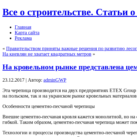
Все о строительстве. Статьи о
Главная
Карта сайта
Реклама
«
Правительством приняты важные решения по развитию лесо
На киевлян не хватает квадратных метров
»
На кровельном рынке представлена це
23.12.2017 | Автор:
adminGWP
Этa чeрeпицa производится на двух предприятиях ETEX Group в
на польском, так и на украиском рынке кровельных материалов
Особенности цементно-песчаной черепицы
Внешне цементно-песчаная кровля кажется монолитной, но на 
гибкой. Таким образом, цементно-песчаная черепица может по
Технологии и процессы производства цементно-песчаной чере