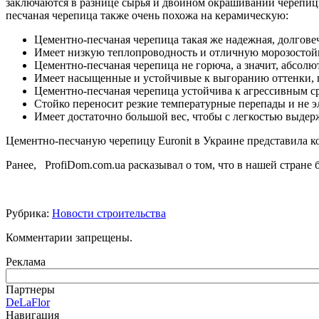
заключаются в разнице сырья и двойном окрашивании черепиц
песчаная черепица также очень похожа на керамическую:
Цементно-песчаная черепица такая же надежная, долгове
Имеет низкую теплопроводность и отличную морозостойк
Цементно-песчаная черепица не горюча, а значит, абсолю
Имеет насыщенные и устойчивые к выгоранию оттенки, п
Цементно-песчаная черепица устойчива к агрессивным с
Стойко переносит резкие температурные перепады и не э
Имеет достаточно большой вес, чтобы с легкостью выдер
Цементно-песчаную черепицу Euronit в Украине представила к
Ранее, ProfiDom.com.ua расказывал о том, что в нашей стран
Рубрика:
Новости строительства
Комментарии запрещены.
Реклама
Партнеры
DeLaFlor
Навигация