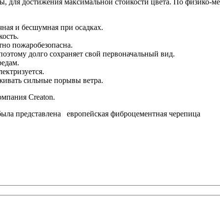
ы, для достижения максимальной стойкости цвета. По физико-м
чная и бесшумная при осадках.
ость.
тно пожаробезопасна.
оэтому долго сохраняет свой первоначальный вид.
редам.
лектризуется.
живать сильные порывы ветра.
омпания Сreaton.
е была представлена европейская фиброцементная черепица