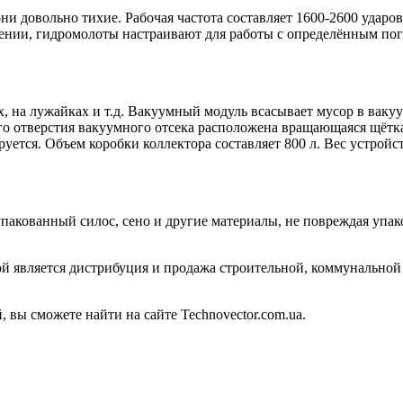
ни довольно тихие. Рабочая частота составляет 1600-2600 ударо
ении, гидромолоты настраивают для работы с определённым пог
х, на лужайках и т.д. Вакуумный модуль всасывает мусор в ваку
ого отверстия вакуумного отсека расположена вращающаяся щёт
уется. Объем коробки коллектора составляет 800 л. Вес устройс
пакованный силос, сено и другие материалы, не повреждая упа
является дистрибуция и продажа строительной, коммунальной и
ы сможете найти на сайте Technovector.com.ua.