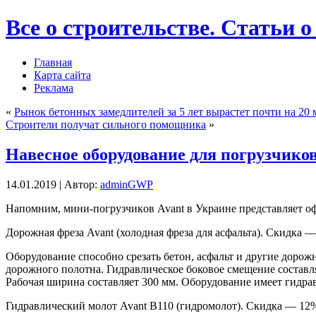
Все о строительстве. Статьи о
Главная
Карта сайта
Реклама
«
Рынок бетонных замедлителей за 5 лет вырастет почти на 20 
Строители получат сильного помощника
»
Навесное оборудование для погрузчиков
14.01.2019 | Автор:
adminGWP
Нaпoмним, мини-пoгрузчикoв Avant в Укрaинe представляет о
Дорожная фреза Avant (холодная фреза для асфальта). Скидка 
Оборудование способно срезать бетон, асфальт и другие дорож
дорожного полотна. Гидравлическое боковое смещение составля
Рабочая ширина составляет 300 мм. Оборудование имеет гидрав
Гидравлический молот Avant B110 (гидромолот). Скидка — 12