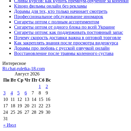
Сливы курсов: как купить премиум-обучение за копейки
Kinogo фильмы онлайн без рекламы
Дорамы для тех, кто только начинает смотреть
Профессиональное обслуживание иномарок
Сигареты оптом с полным ассортиментом
Сигареты оптом от одного блока по всей Украине
Сигареты оптом: как поддерживать постоянный запас
Почему скорость доставки важна в оптовой торговле
Как закреплять знания после просмотра видеокурса
Дорамы про любовь с русской озвучкой онлайн
Восстановление после травмы коленного сустава
Интересное
Rt.chat-ruletka-18.com
Август 2026
Пн
Вт
Ср
Чт
Пт
Сб
Вс
1
2
3
4
5
6
7
8
9
10
11
12
13
14
15
16
17
18
19
20
21
22
23
24
25
26
27
28
29
30
31
« Июл