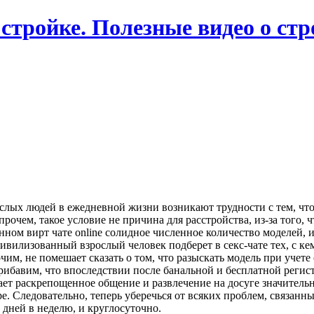
 стройке. Полезные видео о ст
слых людей в ежедневной жизни возникают трудности с тем, что
очем, такое условие не причина для расстройства, из-за того, ч
ном вирт чате online солидное численное количество моделей, и 
вилизованный взрослый человек подберет в секс-чате тех, с ке
чим, не помешает сказать о том, что разыскать модель при учет
Прибавим, что впоследствии после банальной и бесплатной регис
лает раскрепощенное общение и развлечение на досуге значитель
е. Следовательно, теперь уберечься от всяких проблем, связанн
 дней в неделю, и круглосуточно.