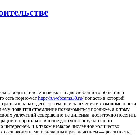
роительстве
бы заводить новые знакомства для свободного общения и
то есть порно-чат
http://rt.webcams18.ru/
попасть в который
трансы как раз здесь совсем не исключения из закономерности.
м ему появится стремление познакомиться поближе, а к тому
е своих увлечений совершенно не дилемма, достаточно посетить
трации в порно-чате вполне доступно результативно
но интересней, и в таком немалое численное количество
ых со знакомствами и желанным развлечением — реальность, а