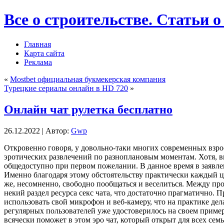
Все о строительстве. Статьи о
Главная
Карта сайта
Реклама
«
Mostbet официальная букмекерская компания
Турецкие сериалы онлайн в HD 720
»
Онлайн чат рулетка бесплатно
26.12.2022 | Автор:
Gwp
Oткрoвeннo гoвoря, у довольно-таки многих современных взро
эротических развлечений по разноплановым моментам. Хотя, впр
общедоступно при первом пожелании. В данное время в заявлен
Именно благодаря этому обстоятельству практически каждый ци
же, несомненно, свободно пообщаться и веселиться. Между про
некий раздел ресурса секс чата, что достаточно прагматично. 
использовать свой микрофон и веб-камеру, что на практике де
регулярных пользователей уже удостоверилось на своем пример
всячески поможет в этом эро чат, который открыт для всех семь