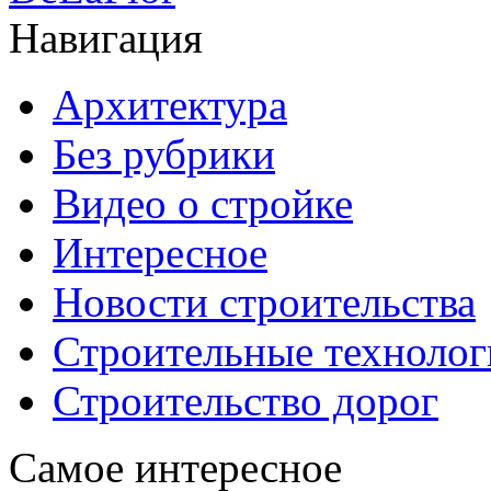
Навигация
Архитектура
Без рубрики
Видео о стройке
Интересное
Новости строительства
Строительные технолог
Строительство дорог
Самое интересное