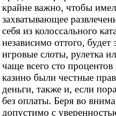
крайне важно, чтобы име
захватывающее развлечени
себя из колоссального ката
независимо оттого, будет 
игровые слоты, рулетка ил
чаще всего сто процентов 
казино были честные прави
деньги, также и, если пор
без оплаты. Беря во вним
допустимо с уверенностью