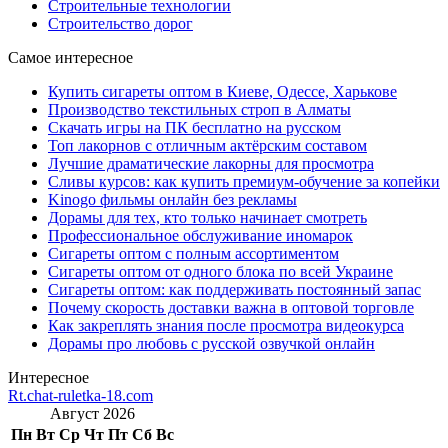
Строительные технологии
Строительство дорог
Самое интересное
Купить сигареты оптом в Киеве, Одессе, Харькове
Производство текстильных строп в Алматы
Скачать игры на ПК бесплатно на русском
Топ лакорнов с отличным актёрским составом
Лучшие драматические лакорны для просмотра
Сливы курсов: как купить премиум-обучение за копейки
Kinogo фильмы онлайн без рекламы
Дорамы для тех, кто только начинает смотреть
Профессиональное обслуживание иномарок
Сигареты оптом с полным ассортиментом
Сигареты оптом от одного блока по всей Украине
Сигареты оптом: как поддерживать постоянный запас
Почему скорость доставки важна в оптовой торговле
Как закреплять знания после просмотра видеокурса
Дорамы про любовь с русской озвучкой онлайн
Интересное
Rt.chat-ruletka-18.com
Август 2026
Пн
Вт
Ср
Чт
Пт
Сб
Вс