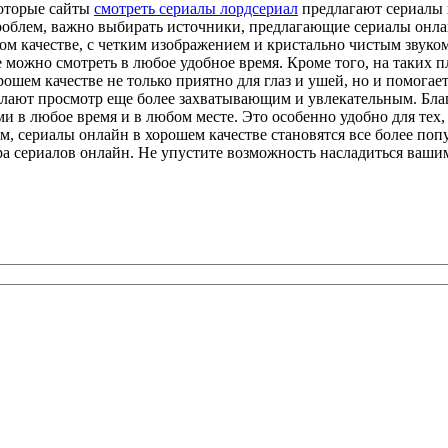
которые сайты
смотреть сериалы лордсериал
предлагают сериалы 
проблем, важно выбирать источники, предлагающие сериалы онла
ом качестве, с четким изображением и кристально чистым звуко
е можно смотреть в любое удобное время. Кроме того, на таких
рошем качестве не только приятно для глаз и ушей, но и помогае
елают просмотр еще более захватывающим и увлекательным. Бла
 в любое время и в любом месте. Это особенно удобно для тех,
м, сериалы онлайн в хорошем качестве становятся все более поп
ра сериалов онлайн. Не упустите возможность насладиться ваш