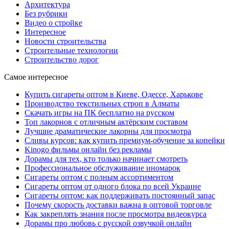
Архитектура
Без рубрики
Видео о стройке
Интересное
Новости строительства
Строительные технологии
Строительство дорог
Самое интересное
Купить сигареты оптом в Киеве, Одессе, Харькове
Производство текстильных строп в Алматы
Скачать игры на ПК бесплатно на русском
Топ лакорнов с отличным актёрским составом
Лучшие драматические лакорны для просмотра
Сливы курсов: как купить премиум-обучение за копейки
Kinogo фильмы онлайн без рекламы
Дорамы для тех, кто только начинает смотреть
Профессиональное обслуживание иномарок
Сигареты оптом с полным ассортиментом
Сигареты оптом от одного блока по всей Украине
Сигареты оптом: как поддерживать постоянный запас
Почему скорость доставки важна в оптовой торговле
Как закреплять знания после просмотра видеокурса
Дорамы про любовь с русской озвучкой онлайн