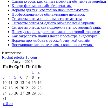
Сливы курсов: как купить премиум-обучение за копейки
Kinogo фильмы онлайн без рекламы
Дорамы для тех, кто только начинает смотреть
Профессиональное обслуживание иномарок
Сигареты оптом с полным ассортиментом
Сигареты оптом от одного блока по всей Украине
Сигареты оптом: как поддерживать постоянный запас
Почему скорость доставки важна в оптовой торговле
Как закреплять знания после просмотра видеокурса
Дорамы про любовь с русской озвучкой онлайн
Восстановление после травмы коленного сустава
Интересное
Rt.chat-ruletka-18.com
Август 2026
Пн
Вт
Ср
Чт
Пт
Сб
Вс
1
2
3
4
5
6
7
8
9
10
11
12
13
14
15
16
17
18
19
20
21
22
23
24
25
26
27
28
29
30
31
« Июл