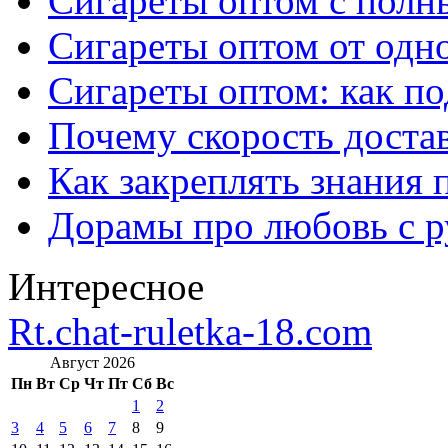
Сигареты оптом с полн
Сигареты оптом от одно
Сигареты оптом: как п
Почему скорость достав
Как закреплять знания 
Дорамы про любовь с р
Интересное
Rt.chat-ruletka-18.com
Август 2026
Пн
Вт
Ср
Чт
Пт
Сб
Вс
1
2
3
4
5
6
7
8
9