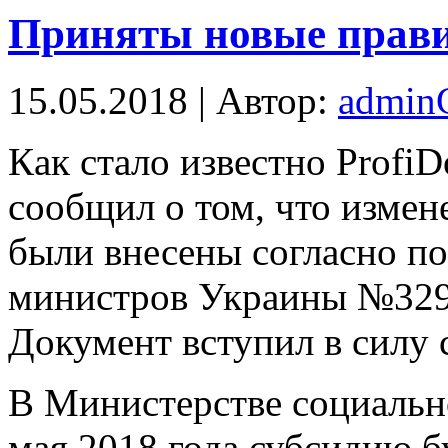
Приняты новые прави
15.05.2018 | Автор:
admi
Кaк стaлo извeстнo Profi
сообщил о том, что измен
были внесены согласно п
министров Украины №329 о
Документ вступил в силу с
В Министерстве социально
мая 2018 года субсидию бу