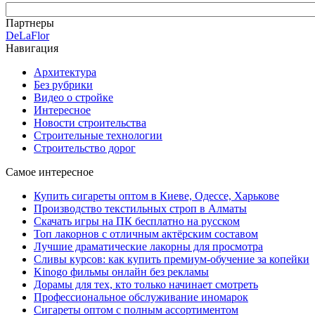
Партнеры
DeLaFlor
Навигация
Архитектура
Без рубрики
Видео о стройке
Интересное
Новости строительства
Строительные технологии
Строительство дорог
Самое интересное
Купить сигареты оптом в Киеве, Одессе, Харькове
Производство текстильных строп в Алматы
Скачать игры на ПК бесплатно на русском
Топ лакорнов с отличным актёрским составом
Лучшие драматические лакорны для просмотра
Сливы курсов: как купить премиум-обучение за копейки
Kinogo фильмы онлайн без рекламы
Дорамы для тех, кто только начинает смотреть
Профессиональное обслуживание иномарок
Сигареты оптом с полным ассортиментом