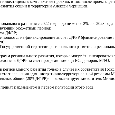
к инвестициям в комплексные проекты, в том числе проекты рег
 развития общин и территорий Алексей Чернышев.
онального развития с 2022 года – до не менее 2%, а с 2023 год
ствующий бюджетный период;
ема ДФРР;
 подаются на финансирование за счет ДФРР (финансирование т
и);
осударственной стратегии регионального развития и региональ
;
рамм регионального развития, которые могут финансироваться з
редства в ДФРР за счет программ помощи ЕС, доноров, МФО.
регионального развития только в случае их соответствия Госу
ексте завершения административно-территориальной реформы Ми
альных общин (20% ДФРР)», – комментирует заместитель Минис
 принят парламентом в первом полугодии этого года.