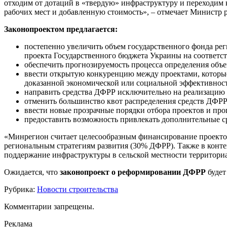
отходим от дотаций в «твердую» инфраструктуру и переходим 
рабочих мест и добавленную стоимость», – отмечает Министр
Законопроектом предлагается:
постепенно увеличить объем государственного фонда реги
проекта Государственного бюджета Украины на соответ
обеспечить прогнозируемость процесса определения объ
ввести открытую конкуренцию между проектами, которые
доказанной экономической или социальной эффективност
направить средства ДФРР исключительно на реализацию Г
отменить большинство квот распределения средств ДФРР
ввести новые прозрачные порядки отбора проектов и прог
предоставить возможность привлекать дополнительные с
«Минрегион считает целесообразным финансирование проектов 
региональным стратегиям развития (30% ДФРР). Также в конт
поддержание инфраструктуры в сельской местности территори
Ожидается, что
законопроект о реформировании ДФРР
будет
Рубрика:
Новости строительства
Комментарии запрещены.
Реклама