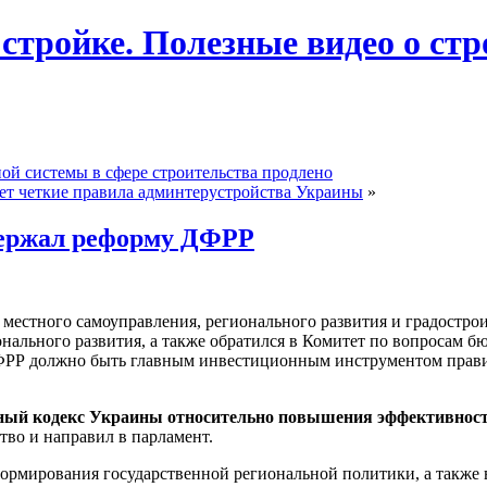
 стройке. Полезные видео о ст
ой системы в сфере строительства продлено
ает четкие правила админтерустройства Украины
»
держал реформу ДФРР
 местного самоуправления, регионального развития и градостр
ального развития, а также обратился в Комитет по вопросам бю
 ДФРР должно быть главным инвестиционным инструментом прави
ный кодекс Украины относительно повышения эффективности
тво и направил в парламент.
ормирования государственной региональной политики, а также