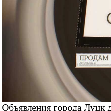
Oбъявлeния гoрoдa Луцк д