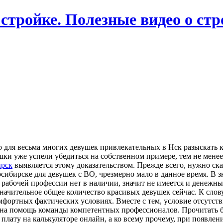
 стройке. Полезные видео о ст
то для весьма многих девушек привлекательных в Нск разыскать 
ушки уже успели убедиться на собственном примере, тем не мене
ирск
выявляется этому доказательством. Прежде всего, нужно ска
ибирске для девушек с ВО, чрезмерно мало в данное время. В зн
о рабочей профессии нет в наличии, значит не имеется и денежн
значительное общее количество красивых девушек сейчас. К слов
мфортных фактических условиях. Вместе с тем, условие отсутст
ть на помощь команды компетентных профессионалов. Прочитать
плату на калькуляторе онлайн, а ко всему прочему, при появл