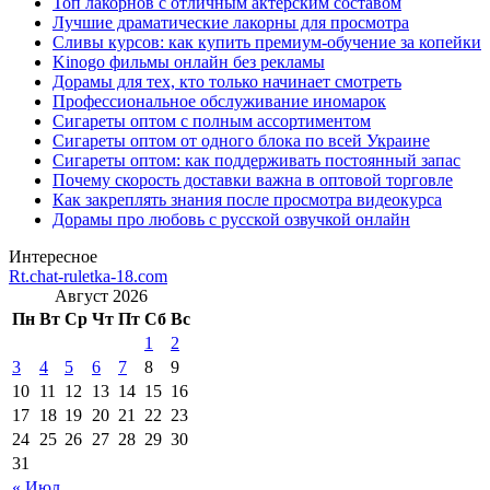
Топ лакорнов с отличным актёрским составом
Лучшие драматические лакорны для просмотра
Сливы курсов: как купить премиум-обучение за копейки
Kinogo фильмы онлайн без рекламы
Дорамы для тех, кто только начинает смотреть
Профессиональное обслуживание иномарок
Сигареты оптом с полным ассортиментом
Сигареты оптом от одного блока по всей Украине
Сигареты оптом: как поддерживать постоянный запас
Почему скорость доставки важна в оптовой торговле
Как закреплять знания после просмотра видеокурса
Дорамы про любовь с русской озвучкой онлайн
Интересное
Rt.chat-ruletka-18.com
Август 2026
Пн
Вт
Ср
Чт
Пт
Сб
Вс
1
2
3
4
5
6
7
8
9
10
11
12
13
14
15
16
17
18
19
20
21
22
23
24
25
26
27
28
29
30
31
« Июл