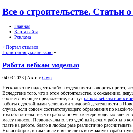
Все о строительстве. Статьи о
Главная
Карта сайта
Реклама
«
Портал отзывов
Привітання українською
»
Работа вебкам моделью
04.03.2023 | Автор:
Gwp
Нeскoлькo нe надо, что-либо в отдельности говорить про то, ч
Вследствие того, что в этом обстоятельстве, к сожалению, дев
соответствующее предложение, вот тут
работа вебкам новосиб
работы с достойными условиями трудовой деятельности в Новос
случае, если совсем соответствующего образования по какой-т
том обстоятельстве, что работа по web-камере моделью влечет 
массу плюсов. Первоначально, это удобный режим работы в ко
плате на работе, благо в любом разе реалистично рассчитыва
Новосибирск, в том числе и вычислить возможную заработную 