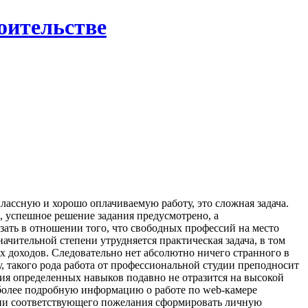
роительстве
классную и хорошо оплачиваемую работу, это сложная задача.
е, успешное решение задания предусмотрено, а
зать в отношении того, что свободных профессий на место
ачительной степени утрудняется практическая задача, в том
ых доходов. Следовательно нет абсолютно ничего странного в
у, такого рода работа от профессиональной студии преподносит
вия определенных навыков подавно не отразится на высокой
 более подробную информацию о работе по web-камере
ении соответствующего пожелания сформировать личную