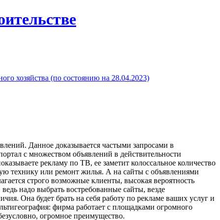
роительстве
го хозяйства (по состоянию на 28.04.2023)
явлений. Данное доказывается частыми запросами в
ортал с множеством объявлений в действительности
показываете рекламу по ТВ, ее заметит колоссальное количество
ую технику или ремонт жилья. А на сайты с объявлениями
лагается строго возможные клиенты, высокая вероятность
 ведь надо выбрать востребованные сайты, везде
ичия. Она будет брать на себя работу по рекламе ваших услуг и
льтигеография: фирма работает с площадками огромного
 безусловно, огромное преимущество.