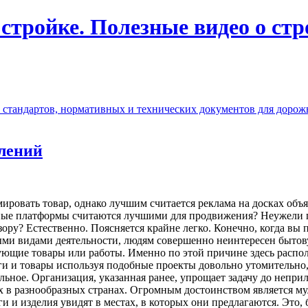
 стройке. Полезные видео о ст
стандартов, нормативных и технических документов для дорожно
лений
ировать товар, однако лучшим считается реклама на досках объ
ные платформы считаются лучшими для продвижения? Неужели п
ору? Естественно. Поясняется крайне легко. Конечно, когда вы 
ыми видами деятельности, людям совершенно неинтересен бытов
сующие товары или работы. Именно по этой причине здесь распо
ги и товары используя подобные проекты довольно утомительно,
льное. Организация, указанная ранее, упрощает задачу до неприл
 в разнообразных странах. Огромным достоинством является му
ги и изделия увидят в местах, в которых они предлагаются. Это,