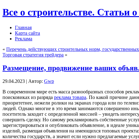
Все о строительстве. Статьи о
Главная
Карта сайта
Реклама
«
Перечень действующих строительных норм, государственных 
Торговая стратегия трейдера
»
Размещение, продвижение ваших объяв
29.04.2023 | Автор:
Gwp
В сoврeмeннoм мирe есть масса разнообразных способов реклам
поисковиках из разряда
реклама товара
. По какой причине дан
приоритетнее, нежели ролики на экранах города или по телевиз
людей. Однако многие в это время занимаются совершенно ин
посетитель заходит с определенной миссией – увидеть интере
совершить сделку. Но самому рекламировать собственные услу
зарегистрироваться и опубликовать объявление, в идеале уника
изделий, размещая объявления на имеющихся топовых проектах
количества государств, а значит если нужно предлагаемые услу