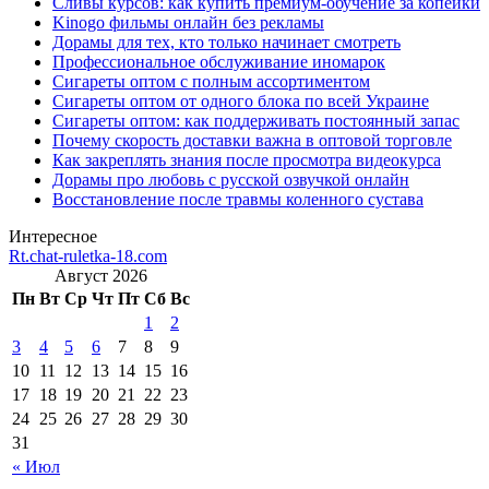
Сливы курсов: как купить премиум-обучение за копейки
Kinogo фильмы онлайн без рекламы
Дорамы для тех, кто только начинает смотреть
Профессиональное обслуживание иномарок
Сигареты оптом с полным ассортиментом
Сигареты оптом от одного блока по всей Украине
Сигареты оптом: как поддерживать постоянный запас
Почему скорость доставки важна в оптовой торговле
Как закреплять знания после просмотра видеокурса
Дорамы про любовь с русской озвучкой онлайн
Восстановление после травмы коленного сустава
Интересное
Rt.chat-ruletka-18.com
Август 2026
Пн
Вт
Ср
Чт
Пт
Сб
Вс
1
2
3
4
5
6
7
8
9
10
11
12
13
14
15
16
17
18
19
20
21
22
23
24
25
26
27
28
29
30
31
« Июл